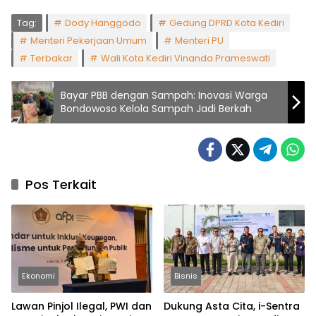
Tag:
Dody Hanggodo
Gedung DPRD Kota Kediri
Menteri Pekerjaan Umum
Menteri PU
Terbakar
Wali Kota Kediri Vinanda Prameswati
Bayar PBB dengan Sampah: Inovasi Warga
Bondowoso Kelola Sampah Jadi Berkah
Pos Terkait
Ekonomi
Bisnis
Lawan Pinjol Ilegal, PWI dan
Dukung Asta Cita, i-Sentra