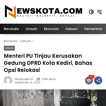
Langsung
ke
konten
Beranda
Umum
Ekonomi
Hukum
Pemerintah
Beranda
Umum
Umum
Menteri PU Tinjau Kerusakan
Gedung DPRD Kota Kediri, Bahas
Opsi Relokasi
405
Masbud@001
2 Min Baca
September 15, 2025