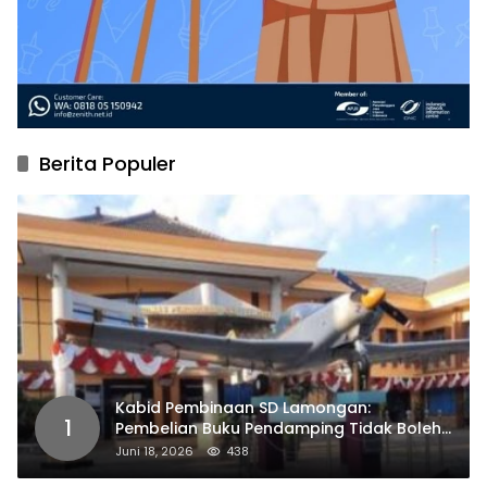
Berita Populer
Kabid Pembinaan SD Lamongan:
1
Pembelian Buku Pendamping Tidak Boleh
Dipaksakan
Juni 18, 2026
438