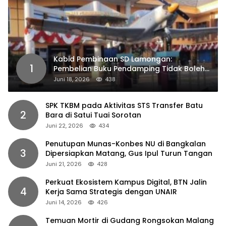
Kabid Pembinaan SD Lamongan:
1
Pembelian Buku Pendamping Tidak Boleh
Dipaksakan
Juni 18, 2026
438
SPK TKBM pada Aktivitas STS Transfer Batu
2
Bara di Satui Tuai Sorotan
Juni 22, 2026
434
Penutupan Munas-Konbes NU di Bangkalan
3
Dipersiapkan Matang, Gus Ipul Turun Tangan
Juni 21, 2026
428
Perkuat Ekosistem Kampus Digital, BTN Jalin
4
Kerja Sama Strategis dengan UNAIR
Juni 14, 2026
426
Temuan Mortir di Gudang Rongsokan Malang