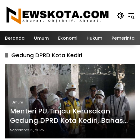
Langsung
ke
konten
Beranda
Umum
Ekonomi
Hukum
Pemerintah
Gedung DPRD Kota Kediri
Umum
Menteri PU Tinjau Kerusakan
Gedung DPRD Kota Kediri, Bahas
Opsi Relokasi
September 15, 2025