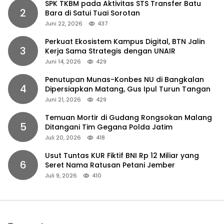
SPK TKBM pada Aktivitas STS Transfer Batu
2
Bara di Satui Tuai Sorotan
Juni 22, 2026
437
Perkuat Ekosistem Kampus Digital, BTN Jalin
3
Kerja Sama Strategis dengan UNAIR
Juni 14, 2026
429
Penutupan Munas-Konbes NU di Bangkalan
4
Dipersiapkan Matang, Gus Ipul Turun Tangan
Juni 21, 2026
429
Temuan Mortir di Gudang Rongsokan Malang
5
Ditangani Tim Gegana Polda Jatim
Juli 20, 2026
418
Usut Tuntas KUR Fiktif BNI Rp 12 Miliar yang
6
Seret Nama Ratusan Petani Jember
Juli 9, 2026
410