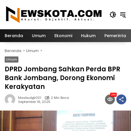
Langsung
ke
konten
Beranda
Umum
Ekonomi
Hukum
Pemerintah
Beranda
Umum
Umum
DPRD Jombang Sahkan Perda BPR
Bank Jombang, Dorong Ekonomi
Kerakyatan
286
Masbud@001
2 Min Baca
September 16, 2025