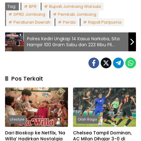
Tag:
BPR
Bupati Jombang Warsubi
DPRD Jombang
Pemkab Jombang
Peraturan Daerah
Perda
Rapat Paripurna
Polres Kediri Ungkap 14 Kasus Narkoba, Sita
Hampir 100 Gram Sabu dan 223 Ribu Pil
Dobel L
Pos Terkait
Lifestyle
Olah Raga
Dari Bioskop ke Netflix, ‘Na
Chelsea Tampil Dominan,
Willa’ Hadirkan Nostalgia
AC Milan Dihajar 3-0 di