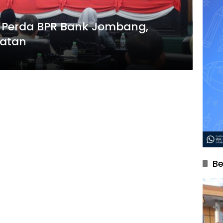
Perda BPR Bank Jombang,
yatan
Be