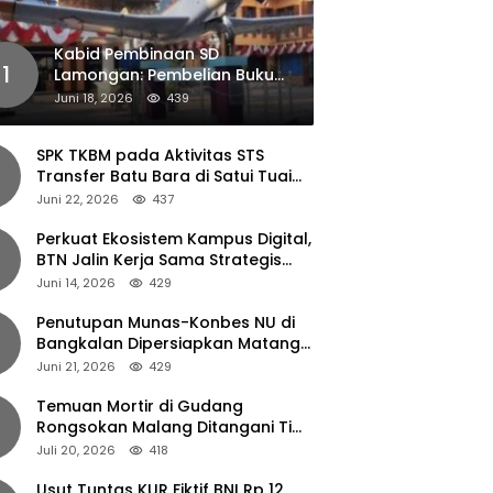
Kabid Pembinaan SD
1
Lamongan: Pembelian Buku
Pendamping Tidak Boleh
Juni 18, 2026
439
Dipaksakan
SPK TKBM pada Aktivitas STS
Transfer Batu Bara di Satui Tuai
Sorotan
Juni 22, 2026
437
Perkuat Ekosistem Kampus Digital,
BTN Jalin Kerja Sama Strategis
dengan UNAIR
Juni 14, 2026
429
Penutupan Munas-Konbes NU di
Bangkalan Dipersiapkan Matang,
Gus Ipul Turun Tangan
Juni 21, 2026
429
Temuan Mortir di Gudang
Rongsokan Malang Ditangani Tim
Gegana Polda Jatim
Juli 20, 2026
418
Usut Tuntas KUR Fiktif BNI Rp 12