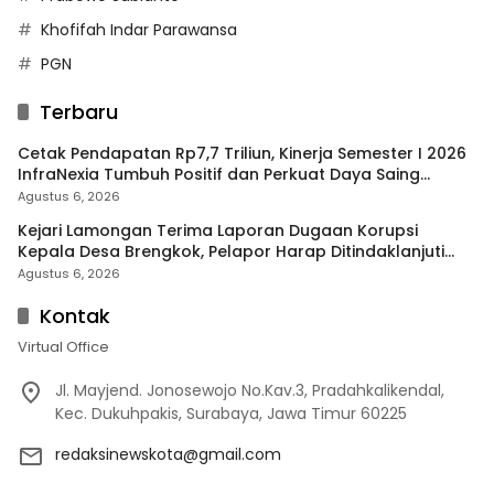
Khofifah Indar Parawansa
PGN
Terbaru
Cetak Pendapatan Rp7,7 Triliun, Kinerja Semester I 2026
InfraNexia Tumbuh Positif dan Perkuat Daya Saing
Industri Digital
Agustus 6, 2026
Kejari Lamongan Terima Laporan Dugaan Korupsi
Kepala Desa Brengkok, Pelapor Harap Ditindaklanjuti
Secara Profesional
Agustus 6, 2026
Kontak
Virtual Office
Jl. Mayjend. Jonosewojo No.Kav.3, Pradahkalikendal,
Kec. Dukuhpakis, Surabaya, Jawa Timur 60225
redaksinewskota@gmail.com