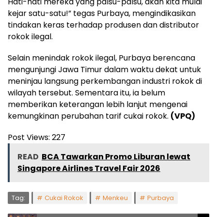
Hati-hati mereka yang palsu-palsu, akan kita mulai
kejar satu-satu!” tegas Purbaya, mengindikasikan
tindakan keras terhadap produsen dan distributor
rokok ilegal.
Selain menindak rokok ilegal, Purbaya berencana
mengunjungi Jawa Timur dalam waktu dekat untuk
meninjau langsung perkembangan industri rokok di
wilayah tersebut. Sementara itu, ia belum
memberikan keterangan lebih lanjut mengenai
kemungkinan perubahan tarif cukai rokok.
(VPQ)
Post Views:
227
READ
BCA Tawarkan Promo Liburan lewat
Singapore Airlines Travel Fair 2026
Tag:
Cukai Rokok
Menkeu
Purbaya