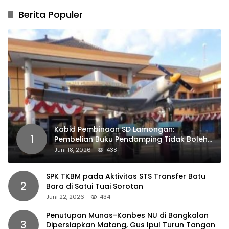
Berita Populer
Kabid Pembinaan SD Lamongan:
1
Pembelian Buku Pendamping Tidak Boleh
Dipaksakan
Juni 18, 2026
438
SPK TKBM pada Aktivitas STS Transfer Batu
2
Bara di Satui Tuai Sorotan
Juni 22, 2026
434
Penutupan Munas-Konbes NU di Bangkalan
3
Dipersiapkan Matang, Gus Ipul Turun Tangan