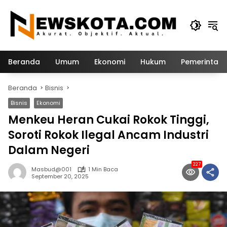
Langsung
ke
konten
Beranda
Umum
Ekonomi
Hukum
Pemerintah
Beranda
Bisnis
Bisnis
Ekonomi
Menkeu Heran Cukai Rokok Tinggi,
Soroti Rokok Ilegal Ancam Industri
Dalam Negeri
227
Masbud@001
1 Min Baca
September 20, 2025