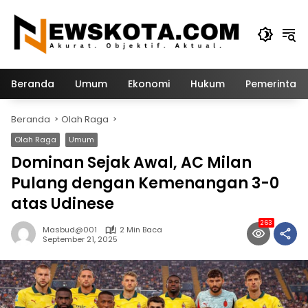
Langsung
ke
konten
Beranda
Umum
Ekonomi
Hukum
Pemerintah
Beranda
Olah Raga
Olah Raga
Umum
Dominan Sejak Awal, AC Milan
Pulang dengan Kemenangan 3-0
atas Udinese
263
Masbud@001
2 Min Baca
September 21, 2025