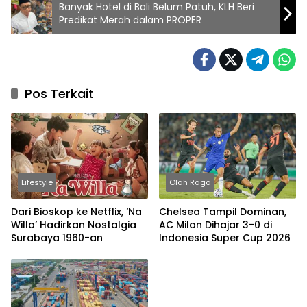
Banyak Hotel di Bali Belum Patuh, KLH Beri
Predikat Merah dalam PROPER
Pos Terkait
Lifestyle
Olah Raga
Dari Bioskop ke Netflix, ‘Na
Chelsea Tampil Dominan,
Willa’ Hadirkan Nostalgia
AC Milan Dihajar 3-0 di
Surabaya 1960-an
Indonesia Super Cup 2026