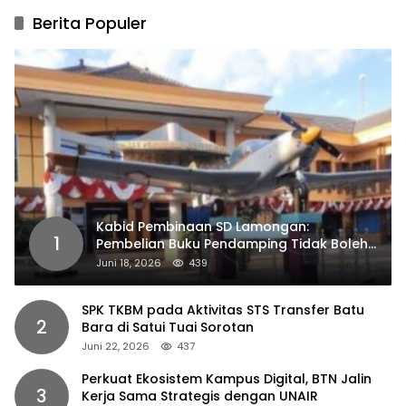
Berita Populer
Kabid Pembinaan SD Lamongan:
1
Pembelian Buku Pendamping Tidak Boleh
Dipaksakan
Juni 18, 2026
439
SPK TKBM pada Aktivitas STS Transfer Batu
2
Bara di Satui Tuai Sorotan
Juni 22, 2026
437
Perkuat Ekosistem Kampus Digital, BTN Jalin
3
Kerja Sama Strategis dengan UNAIR