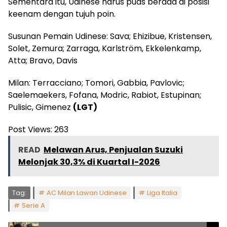
Sementara itu, Udinese harus puas berada di posisi
keenam dengan tujuh poin.
Susunan Pemain Udinese: Sava; Ehizibue, Kristensen,
Solet, Zemura; Zarraga, Karlström, Ekkelenkamp,
Atta; Bravo, Davis
Milan: Terracciano; Tomori, Gabbia, Pavlovic;
Saelemaekers, Fofana, Modric, Rabiot, Estupinan;
Pulisic, Gimenez
(LGT)
Post Views:
263
READ
Melawan Arus, Penjualan Suzuki
Melonjak 30,3% di Kuartal I-2026
Tag:
AC Milan Lawan Udinese
Liga Italia
Serie A