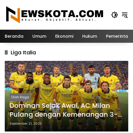
Langsung
ke
konten
Beranda
Umum
Ekonomi
Hukum
Pemerintah
Liga Italia
Olah Raga
Dominan Sejak Awal, AC Milan
Pulang dengan Kemenangan 3-0
atas Udinese
September 21, 2025