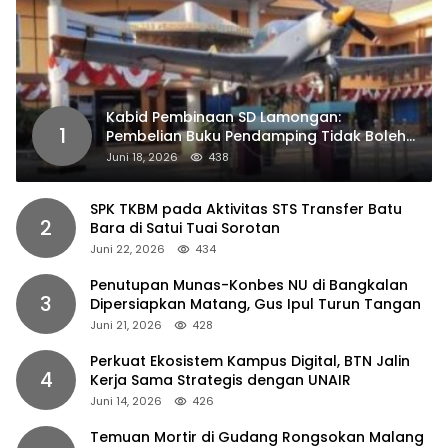
Kabid Pembinaan SD Lamongan:
1
Pembelian Buku Pendamping Tidak Boleh
Dipaksakan
Juni 18, 2026
438
SPK TKBM pada Aktivitas STS Transfer Batu
2
Bara di Satui Tuai Sorotan
Juni 22, 2026
434
Penutupan Munas-Konbes NU di Bangkalan
3
Dipersiapkan Matang, Gus Ipul Turun Tangan
Juni 21, 2026
428
Perkuat Ekosistem Kampus Digital, BTN Jalin
4
Kerja Sama Strategis dengan UNAIR
Juni 14, 2026
426
Temuan Mortir di Gudang Rongsokan Malang