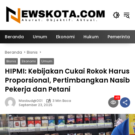
Langsung
ke
konten
Beranda
Umum
Ekonomi
Hukum
Pemerintah
Beranda
Bisnis
Bisnis
Ekonomi
Umum
HIPMI: Kebijakan Cukai Rokok Harus
Proporsional, Pertimbangkan Nasib
Pekerja dan Petani
418
Masbud@001
3 Min Baca
September 23, 2025