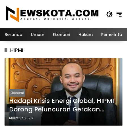
Langsung
ke
konten
Beranda
Umum
Ekonomi
Hukum
Pemerintah
HIPMI
Ekonomi
Hadapi Krisis Energi Global, HIPMI
Dorong Peluncuran Gerakan
Nasional Hemat Energi
Maret 27, 2026