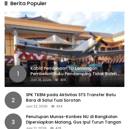
Berita Populer
Kabid Pembinaan SD Lamongan:
1
Pembelian Buku Pendamping Tidak Boleh
Dipaksakan
Juni 18, 2026
438
SPK TKBM pada Aktivitas STS Transfer Batu
2
Bara di Satui Tuai Sorotan
Juni 22, 2026
434
Penutupan Munas-Konbes NU di Bangkalan
3
Dipersiapkan Matang, Gus Ipul Turun Tangan
Juni 21, 2026
428