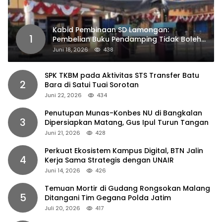
Kabid Pembinaan SD Lamongan:
1
Pembelian Buku Pendamping Tidak Boleh
Dipaksakan
Juni 18, 2026
438
SPK TKBM pada Aktivitas STS Transfer Batu
2
Bara di Satui Tuai Sorotan
Juni 22, 2026
434
Penutupan Munas-Konbes NU di Bangkalan
3
Dipersiapkan Matang, Gus Ipul Turun Tangan
Juni 21, 2026
428
Perkuat Ekosistem Kampus Digital, BTN Jalin
4
Kerja Sama Strategis dengan UNAIR
Juni 14, 2026
426
Temuan Mortir di Gudang Rongsokan Malang
5
Ditangani Tim Gegana Polda Jatim
Juli 20, 2026
417