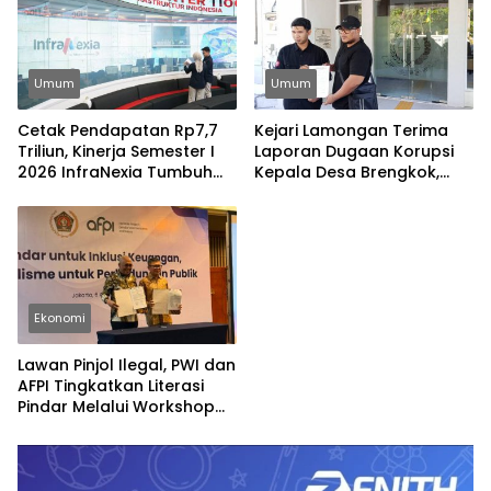
Umum
Umum
Cetak Pendapatan Rp7,7
Kejari Lamongan Terima
Triliun, Kinerja Semester I
Laporan Dugaan Korupsi
2026 InfraNexia Tumbuh
Kepala Desa Brengkok,
Positif dan Perkuat Daya
Pelapor Harap
Saing Industri Digital
Ditindaklanjuti Secara
Profesional
Ekonomi
Lawan Pinjol Ilegal, PWI dan
AFPI Tingkatkan Literasi
Pindar Melalui Workshop
Jurnalistik