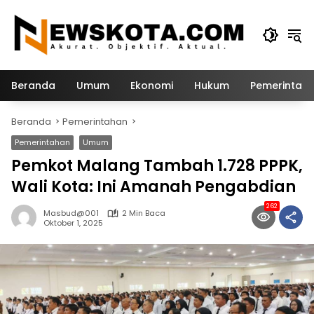
Langsung
ke
konten
Beranda
Umum
Ekonomi
Hukum
Pemerintah
Beranda
Pemerintahan
Pemerintahan
Umum
Pemkot Malang Tambah 1.728 PPPK,
Wali Kota: Ini Amanah Pengabdian
262
Masbud@001
2 Min Baca
Oktober 1, 2025