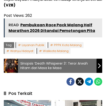
(VZB)
Post Views:
262
READ
Pembukaan Race Pack Malang Half
Marathon 2026 Ditandai Pemotongan Pita
Tag:
Layanan Publik
PPPK Kota Malang
Wahyu Hidayat
Walikota Malang
Sinopsis ‘Death Whisperer 3’: Teror Arwah
Hitam dari Masa ke Masa
Pos Terkait