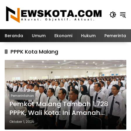
Langsung
ke
konten
Beranda
Umum
Ekonomi
Hukum
Pemerintah
PPPK Kota Malang
Pemerintahan
Pemkot Malang Tambah 1.728
PPPK, Wali Kota: Ini Amanah
Pengabdian
Oktober 1, 2025