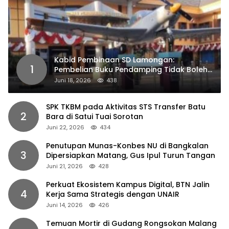
Kabid Pembinaan SD Lamongan:
1
Pembelian Buku Pendamping Tidak Boleh
Dipaksakan
Juni 18, 2026
438
SPK TKBM pada Aktivitas STS Transfer Batu
2
Bara di Satui Tuai Sorotan
Juni 22, 2026
434
Penutupan Munas-Konbes NU di Bangkalan
3
Dipersiapkan Matang, Gus Ipul Turun Tangan
Juni 21, 2026
428
Perkuat Ekosistem Kampus Digital, BTN Jalin
4
Kerja Sama Strategis dengan UNAIR
Juni 14, 2026
426
Temuan Mortir di Gudang Rongsokan Malang