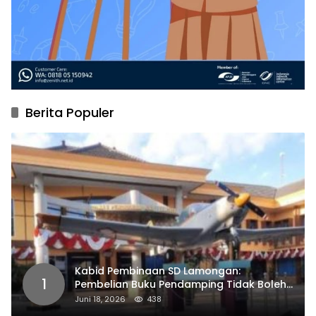
Berita Populer
Kabid Pembinaan SD Lamongan:
1
Pembelian Buku Pendamping Tidak Boleh
Dipaksakan
Juni 18, 2026
438