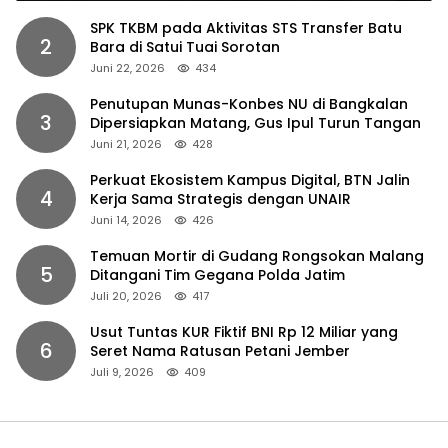
SPK TKBM pada Aktivitas STS Transfer Batu
2
Bara di Satui Tuai Sorotan
Juni 22, 2026
434
Penutupan Munas-Konbes NU di Bangkalan
3
Dipersiapkan Matang, Gus Ipul Turun Tangan
Juni 21, 2026
428
Perkuat Ekosistem Kampus Digital, BTN Jalin
4
Kerja Sama Strategis dengan UNAIR
Juni 14, 2026
426
Temuan Mortir di Gudang Rongsokan Malang
5
Ditangani Tim Gegana Polda Jatim
Juli 20, 2026
417
Usut Tuntas KUR Fiktif BNI Rp 12 Miliar yang
6
Seret Nama Ratusan Petani Jember
Juli 9, 2026
409