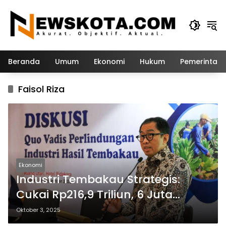
Langsung
ke
konten
Beranda
Umum
Ekonomi
Hukum
Pemerintah
Faisol Riza
Ekonomi
Industri Tembakau Strategis:
Cukai Rp216,9 Triliun, 6 Juta
Pekerja Terlibat.
Oktober 3, 2025