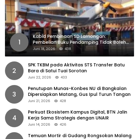
Kabid Pembinaan SD Lamongan:
1
Pembelian Buku Pendamping Tidak Boleh
Dipaksakan
Juni 18, 2026
438
SPK TKBM pada Aktivitas STS Transfer Batu
2
Bara di Satui Tuai Sorotan
Juni 22, 2026
433
Penutupan Munas-Konbes NU di Bangkalan
3
Dipersiapkan Matang, Gus Ipul Turun Tangan
Juni 21, 2026
428
Perkuat Ekosistem Kampus Digital, BTN Jalin
4
Kerja Sama Strategis dengan UNAIR
Juni 14, 2026
426
Temuan Mortir di Gudang Rongsokan Malang