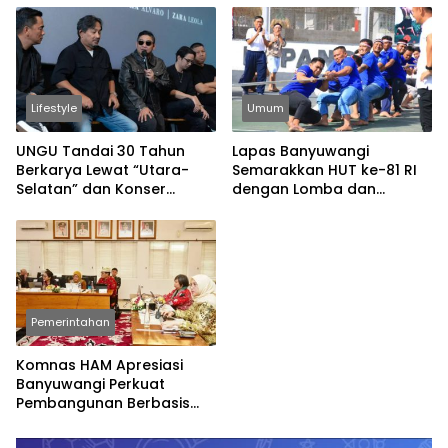
Lifestyle
Umum
UNGU Tandai 30 Tahun
Lapas Banyuwangi
Berkarya Lewat “Utara-
Semarakkan HUT ke-81 RI
Selatan” dan Konser
dengan Lomba dan
Spesial
Permainan Tradisional
Pemerintahan
Komnas HAM Apresiasi
Banyuwangi Perkuat
Pembangunan Berbasis
Hak Asasi Manusia