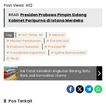
Post Views:
402
READ
Presiden Prabowo Pimpin Sidang
Kabinet Paripurna di Istana Merdeka
Tag:
HUT TNI ke-80
Menhan
Menteri Pertahanan
Parade Laut
Prabowo Subianto
Presiden RI
Presidential Inspection
Sjafrie Sjamsoeddin
TNI AL
KAI Catat Kenaikan Angkutan Barang, Batu
Bara Jadi Komoditas Utama
Pos Terkait