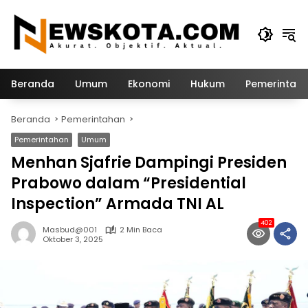
Langsung
ke
konten
Beranda
Umum
Ekonomi
Hukum
Pemerintah
Beranda
Pemerintahan
Pemerintahan
Umum
Menhan Sjafrie Dampingi Presiden
Prabowo dalam “Presidential
Inspection” Armada TNI AL
402
Masbud@001
2 Min Baca
Oktober 3, 2025