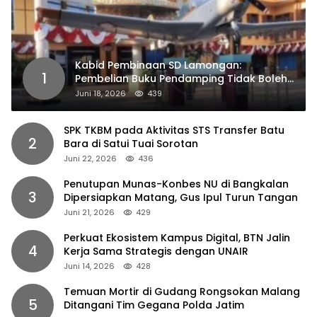
Kabid Pembinaan SD Lamongan:
1
Pembelian Buku Pendamping Tidak Boleh
Dipaksakan
Juni 18, 2026
439
SPK TKBM pada Aktivitas STS Transfer Batu
2
Bara di Satui Tuai Sorotan
Juni 22, 2026
436
Penutupan Munas-Konbes NU di Bangkalan
3
Dipersiapkan Matang, Gus Ipul Turun Tangan
Juni 21, 2026
429
Perkuat Ekosistem Kampus Digital, BTN Jalin
4
Kerja Sama Strategis dengan UNAIR
Juni 14, 2026
428
Temuan Mortir di Gudang Rongsokan Malang
5
Ditangani Tim Gegana Polda Jatim