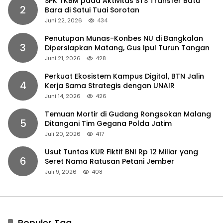
SPK TKBM pada Aktivitas STS Transfer Batu
2
Bara di Satui Tuai Sorotan
Juni 22, 2026
434
Penutupan Munas-Konbes NU di Bangkalan
3
Dipersiapkan Matang, Gus Ipul Turun Tangan
Juni 21, 2026
428
Perkuat Ekosistem Kampus Digital, BTN Jalin
4
Kerja Sama Strategis dengan UNAIR
Juni 14, 2026
426
Temuan Mortir di Gudang Rongsokan Malang
5
Ditangani Tim Gegana Polda Jatim
Juli 20, 2026
417
Usut Tuntas KUR Fiktif BNI Rp 12 Miliar yang
6
Seret Nama Ratusan Petani Jember
Juli 9, 2026
408
Populer Tag