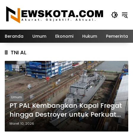
Langsung
ke
konten
Beranda
Umum
Ekonomi
Hukum
Pemerintah
TNI AL
Umum
PT PAL Kembangkan Kapal Fregat
hingga Destroyer untuk Perkuat
Armada Laut Indonesia
Maret 10, 2026