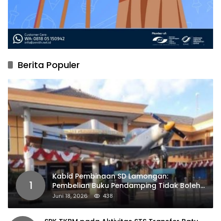
Berita Populer
Kabid Pembinaan SD Lamongan:
1
Pembelian Buku Pendamping Tidak Boleh
Dipaksakan
Juni 18, 2026
438