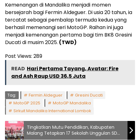
Kemenangan di Mandalika menjadi momen
bersejarah bagi Fermin Aldeguer. Di usia 20 tahun, ia
tercatat sebagai pembalap termuda kedua yang
berhasil memenangi seri MotoGP. Raihan ini juga
menjadi kemenangan pertama bagi tim BK8 Gresini
Ducati di musim 2025.
(TWD)
Post Views:
289
READ
Hari Pertama Tayang, Avatar: Fire
and Ash Raup USD 36,5 Juta
Tag:
Fermin Aldeguer
Gresini Ducati
MotoGP 2025
MotoGP Mandalika
Sirkuit Mandalika International Lombok
Tingkatkan Mutu Pendidikan, Kabupaten
Malang Tetapkan 17 Sekolah Unggulan SD
dan SMP