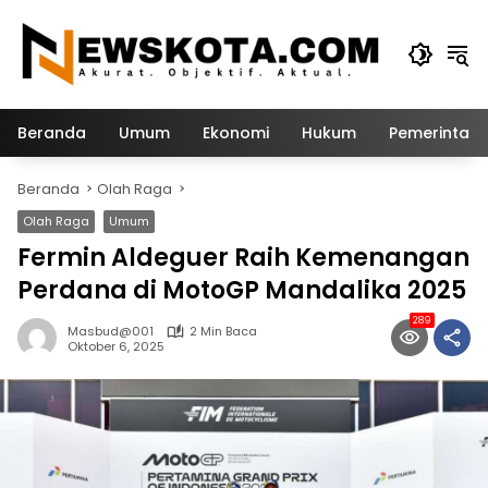
Langsung
ke
konten
Beranda
Umum
Ekonomi
Hukum
Pemerintah
Beranda
Olah Raga
Olah Raga
Umum
Fermin Aldeguer Raih Kemenangan
Perdana di MotoGP Mandalika 2025
289
Masbud@001
2 Min Baca
Oktober 6, 2025