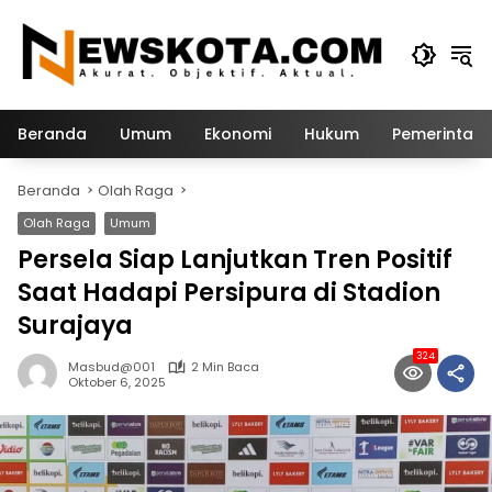
Langsung
ke
konten
Beranda
Umum
Ekonomi
Hukum
Pemerintah
Beranda
Olah Raga
Olah Raga
Umum
Persela Siap Lanjutkan Tren Positif
Saat Hadapi Persipura di Stadion
Surajaya
324
Masbud@001
2 Min Baca
Oktober 6, 2025