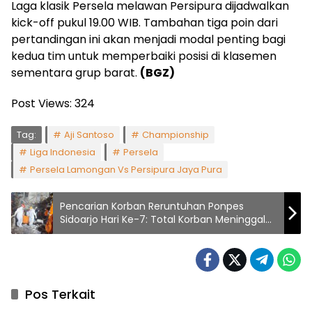
Laga klasik Persela melawan Persipura dijadwalkan
kick-off pukul 19.00 WIB. Tambahan tiga poin dari
pertandingan ini akan menjadi modal penting bagi
kedua tim untuk memperbaiki posisi di klasemen
sementara grup barat.
(BGZ)
Post Views:
324
Tag:
Aji Santoso
Championship
Liga Indonesia
Persela
Persela Lamongan Vs Persipura Jaya Pura
Pencarian Korban Reruntuhan Ponpes
Sidoarjo Hari Ke-7: Total Korban Meninggal
Capai 52 Orang
Pos Terkait