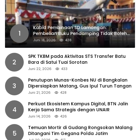
Kabid Pembinaan SD Lamongan:
1
Pembelian Buku Pendamping Tidak Boleh
Dipaksakan
Juni 18, 2026
438
SPK TKBM pada Aktivitas STS Transfer Batu
2
Bara di Satui Tuai Sorotan
Juni 22, 2026
433
Penutupan Munas-Konbes NU di Bangkalan
3
Dipersiapkan Matang, Gus Ipul Turun Tangan
Juni 21, 2026
428
Perkuat Ekosistem Kampus Digital, BTN Jalin
4
Kerja Sama Strategis dengan UNAIR
Juni 14, 2026
426
Temuan Mortir di Gudang Rongsokan Malang
5
Ditangani Tim Gegana Polda Jatim