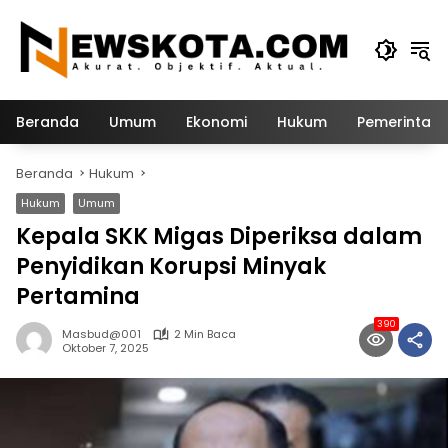
Langsung
ke
konten
Beranda
Umum
Ekonomi
Hukum
Pemerintah
Beranda
Hukum
Hukum
Umum
Kepala SKK Migas Diperiksa dalam
Penyidikan Korupsi Minyak
Pertamina
390
Masbud@001
2 Min Baca
Oktober 7, 2025