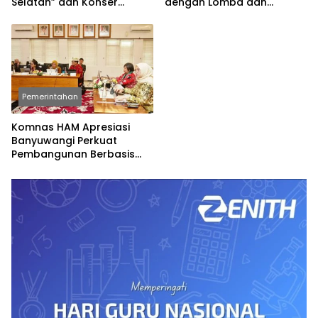
Selatan” dan Konser
dengan Lomba dan
Spesial
Permainan Tradisional
Pemerintahan
Komnas HAM Apresiasi
Banyuwangi Perkuat
Pembangunan Berbasis
Hak Asasi Manusia