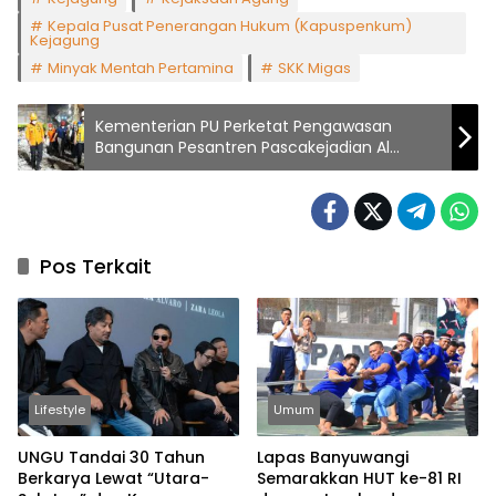
Kepala Pusat Penerangan Hukum (Kapuspenkum)
Kejagung
Minyak Mentah Pertamina
SKK Migas
Kementerian PU Perketat Pengawasan
Bangunan Pesantren Pascakejadian Al
Khoziny
Pos Terkait
Lifestyle
Umum
UNGU Tandai 30 Tahun
Lapas Banyuwangi
Berkarya Lewat “Utara-
Semarakkan HUT ke-81 RI