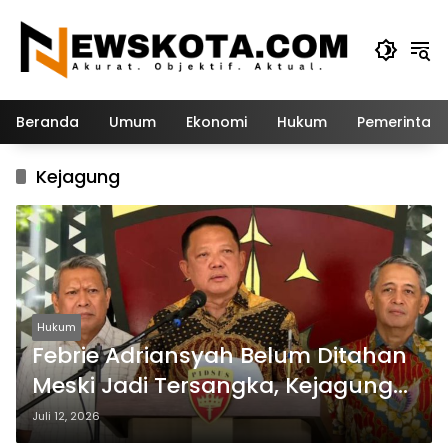
Langsung
ke
konten
Beranda
Umum
Ekonomi
Hukum
Pemerintah
Kejagung
Hukum
Febrie Adriansyah Belum Ditahan
Meski Jadi Tersangka, Kejagung
Tunggu Pelimpahan Berkas dari
Juli 12, 2026
Polri