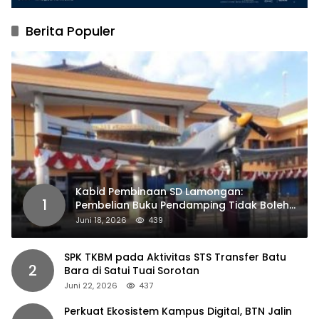
Berita Populer
Kabid Pembinaan SD Lamongan:
1
Pembelian Buku Pendamping Tidak Boleh
Dipaksakan
Juni 18, 2026
439
SPK TKBM pada Aktivitas STS Transfer Batu
2
Bara di Satui Tuai Sorotan
Juni 22, 2026
437
Perkuat Ekosistem Kampus Digital, BTN Jalin