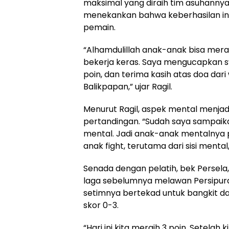
maksimal yang diraih tim asuhannya 
menekankan bahwa keberhasilan ini 
pemain.
“Alhamdulillah anak-anak bisa mera
bekerja keras. Saya mengucapkan s
poin, dan terima kasih atas doa da
Balikpapan,” ujar Ragil.
Menurut Ragil, aspek mental menjad
pertandingan. “Sudah saya sampaika
mental. Jadi anak-anak mentalnya pe
anak fight, terutama dari sisi mental
Senada dengan pelatih, bek Persela
laga sebelumnya melawan Persipura 
setimnya bertekad untuk bangkit d
skor 0-3.
“Hari ini kita meraih 3 poin. Setelah 