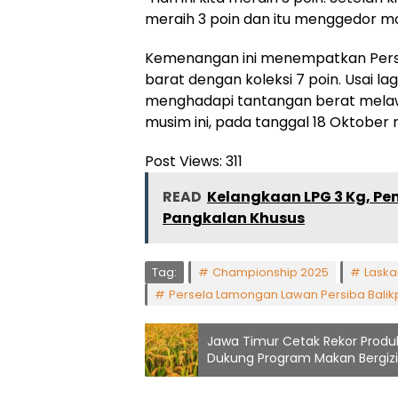
meraih 3 poin dan itu menggedor moti
Kemenangan ini menempatkan Perse
barat dengan koleksi 7 poin. Usai l
menghadapi tantangan berat melawa
musim ini, pada tanggal 18 Oktobe
Post Views:
311
READ
Kelangkaan LPG 3 Kg, P
Pangkalan Khusus
Tag:
Championship 2025
Laska
Persela Lamongan Lawan Persiba Bali
Jawa Timur Cetak Rekor Produks
Dukung Program Makan Bergizi