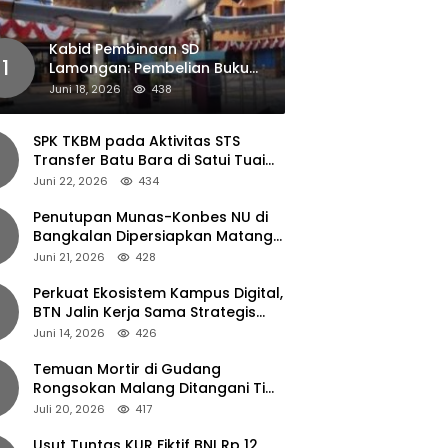
Kabid Pembinaan SD
1
Lamongan: Pembelian Buku
Pendamping Tidak Boleh
Juni 18, 2026
438
Dipaksakan
SPK TKBM pada Aktivitas STS
Transfer Batu Bara di Satui Tuai
Sorotan
Juni 22, 2026
434
Penutupan Munas-Konbes NU di
Bangkalan Dipersiapkan Matang,
Gus Ipul Turun Tangan
Juni 21, 2026
428
Perkuat Ekosistem Kampus Digital,
BTN Jalin Kerja Sama Strategis
dengan UNAIR
Juni 14, 2026
426
Temuan Mortir di Gudang
Rongsokan Malang Ditangani Tim
Gegana Polda Jatim
Juli 20, 2026
417
Usut Tuntas KUR Fiktif BNI Rp 12