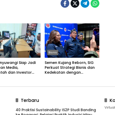
Bisnis
nyuwangi Siap Jadi
Semen Kujang Reborn, SIG
an Media,
Perkuat Strategi Bisnis dan
tah dan Investor
Kedekatan dengan
 Ekonomi Daerah
Masyarakat Jabar
Terbaru
K
Virtua
40 Praktisi Sustainability IS2P Studi Banding
ke Bogasari, Pelajari Praktik Industri Hijau