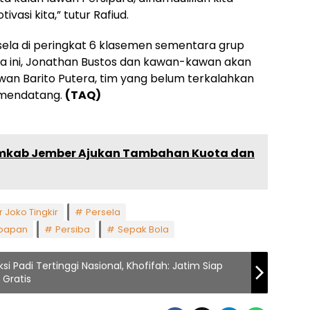
vasi kita,” tutur Rafiud.
la di peringkat 6 klasemen sementara grup
aga ini, Jonathan Bustos dan kawan-kawan akan
n Barito Putera, tim yang belum terkalahkan
r mendatang.
(TAQ)
emkab Jember Ajukan Tambahan Kuota dan
r Joko Tingkir
Persela
kpapan
Persiba
Sepak Bola
i Padi Tertinggi Nasional, Khofifah: Jatim Siap
 Gratis