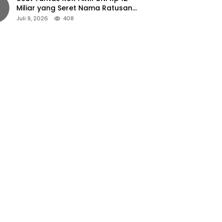
Miliar yang Seret Nama Ratusan
Petani Jember
Juli 9, 2026
408