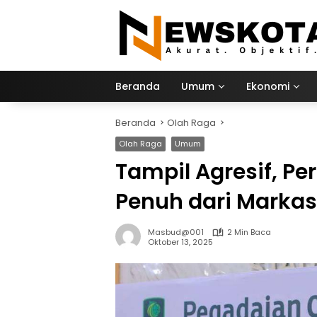
Langsung
ke
konten
Beranda
Umum
Ekonomi
Beranda
Olah Raga
Olah Raga
Umum
Tampil Agresif, Pe
Penuh dari Markas
Masbud@001
2 Min Baca
Oktober 13, 2025