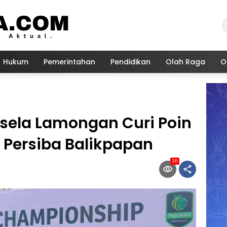
Hukum
Pemerintahan
Pendidikan
Olah Raga
O
rsela Lamongan Curi Poin
 Persiba Balikpapan
311