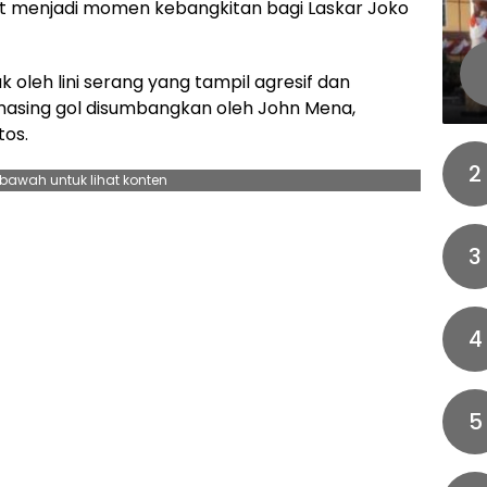
t menjadi momen kebangkitan bagi Laskar Joko
 oleh lini serang yang tampil agresif dan
masing gol disumbangkan oleh John Mena,
tos.
2
ebawah untuk lihat konten
3
4
5