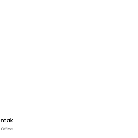
ontak
l Office