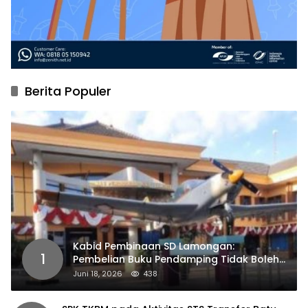
Berita Populer
Kabid Pembinaan SD Lamongan:
1
Pembelian Buku Pendamping Tidak Boleh
Dipaksakan
Juni 18, 2026
438