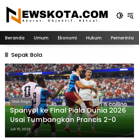
Langsung
ke
konten
Beranda
Umum
Ekonomi
Hukum
Pemerintah
Sepak Bola
Olah Raga
Spanyol ke Final Piala Dunia 2026
Usai Tumbangkan Prancis 2-0
Juli 15, 2026