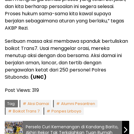
dan kita berharap persoalan ini segera selesai.
Proses hukum sama-sama kita kawal supaya
berjalan sebagaimana aturan yang berlaku,” tegas
AKBP Rezi.
Seribuan massa aksi membawa spanduk bertuliskan
boikot Trans7. Usai menggelar orasi, mereka
menutup aksi dengan doa bersama. Aksi damai ini
berjalan aman, lancar, dan tertib dengan
pengawalan ketat dari 250 personel Polres
Situbondo.
(UNC)
Post Views:
319
Tag:
Aksi Damai
Alumni Pesantren
Boikot Trans 7
Ponpes Lirboyo
Persela Curi Kemenangan di Kandang Barito,
Akhiri Rekor Tak Terkalahkan Tuan Rumah