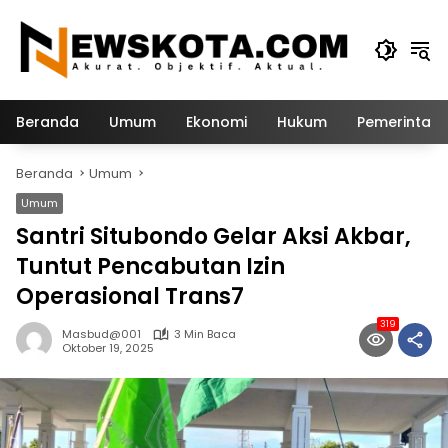
Langsung
ke
konten
Beranda
Umum
Ekonomi
Hukum
Pemerintah
Beranda
Umum
Umum
Santri Situbondo Gelar Aksi Akbar,
Tuntut Pencabutan Izin
Operasional Trans7
319
Masbud@001
3 Min Baca
Oktober 19, 2025