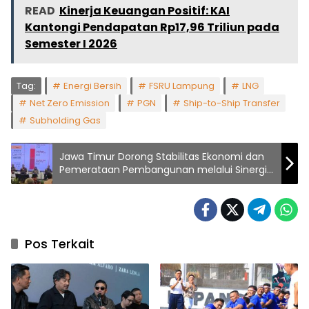
READ
Kinerja Keuangan Positif: KAI
Kantongi Pendapatan Rp17,96 Triliun pada
Semester I 2026
Tag:
Energi Bersih
FSRU Lampung
LNG
Net Zero Emission
PGN
Ship-to-Ship Transfer
Subholding Gas
Jawa Timur Dorong Stabilitas Ekonomi dan
Pemerataan Pembangunan melalui Sinergi
Lembaga Keuangan dan Pemerintah
Pos Terkait