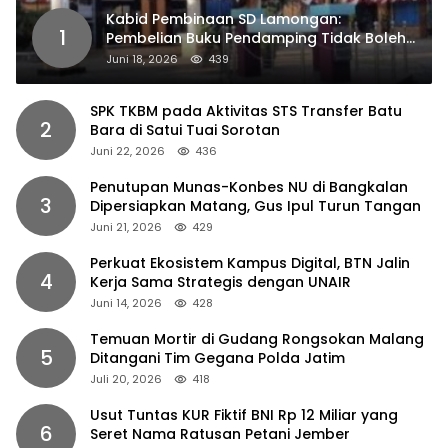
Kabid Pembinaan SD Lamongan:
1
Pembelian Buku Pendamping Tidak Boleh
Dipaksakan
Juni 18, 2026
439
SPK TKBM pada Aktivitas STS Transfer Batu
2
Bara di Satui Tuai Sorotan
Juni 22, 2026
436
Penutupan Munas-Konbes NU di Bangkalan
3
Dipersiapkan Matang, Gus Ipul Turun Tangan
Juni 21, 2026
429
Perkuat Ekosistem Kampus Digital, BTN Jalin
4
Kerja Sama Strategis dengan UNAIR
Juni 14, 2026
428
Temuan Mortir di Gudang Rongsokan Malang
5
Ditangani Tim Gegana Polda Jatim
Juli 20, 2026
418
Usut Tuntas KUR Fiktif BNI Rp 12 Miliar yang
6
Seret Nama Ratusan Petani Jember