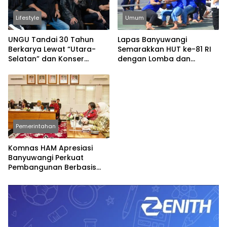
Lifestyle
Umum
UNGU Tandai 30 Tahun
Lapas Banyuwangi
Berkarya Lewat “Utara-
Semarakkan HUT ke-81 RI
Selatan” dan Konser
dengan Lomba dan
Spesial
Permainan Tradisional
Pemerintahan
Komnas HAM Apresiasi
Banyuwangi Perkuat
Pembangunan Berbasis
Hak Asasi Manusia