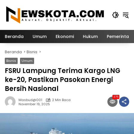
Langsung
ke
konten
Beranda
Umum
Ekonomi
Hukum
Pemerintah
Beranda
Bisnis
Bisnis
Umum
FSRU Lampung Terima Kargo LNG
ke-20, Pastikan Pasokan Energi
Bersih Nasional
375
Masbud@001
2 Min Baca
November 19, 2025