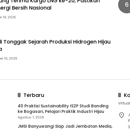
ng Terima Kargo LNG ke-20, Pastikan
6
ergi Bersih Nasional
 19, 2025
di Tonggak Sejarah Produksi Hidrogen Hijau
a
r 10, 2025
Terbaru
K
Virtua
40 Praktisi Sustainability IS2P Studi Banding
ke Bogasari, Pelajari Praktik Industri Hijau
J
Agustus 7, 2026
P
JMSI Banyuwangi Siap Jadi Jembatan Media,