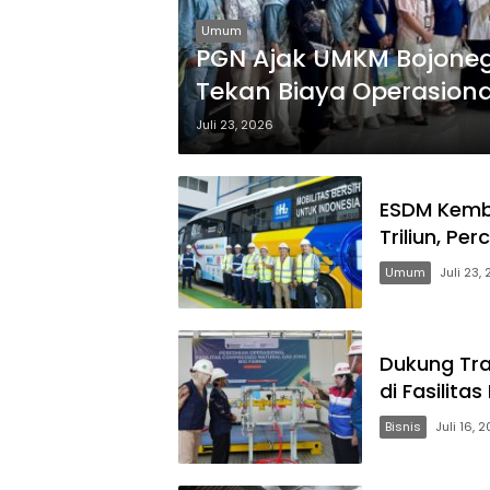
Umum
PGN Ajak UMKM Bojoneg
Tekan Biaya Operasiona
Juli 23, 2026
ESDM Kemba
Triliun, Pe
Umum
Juli 23,
Dukung Tra
di Fasilitas
Bisnis
Juli 16, 