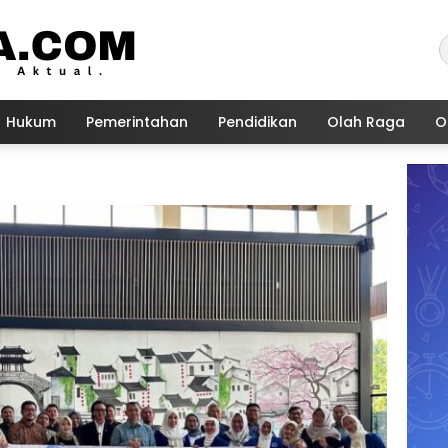
Hukum
Pemerintahan
Pendidikan
Olah Raga
O