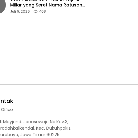
Miliar yang Seret Nama Ratusan
Petani Jember
Juli 9, 2026
408
ontak
l Office
l. Mayjend. Jonosewojo No.Kav.3,
radahkalikendal, Kec. Dukuhpakis,
Surabaya, Jawa Timur 60225