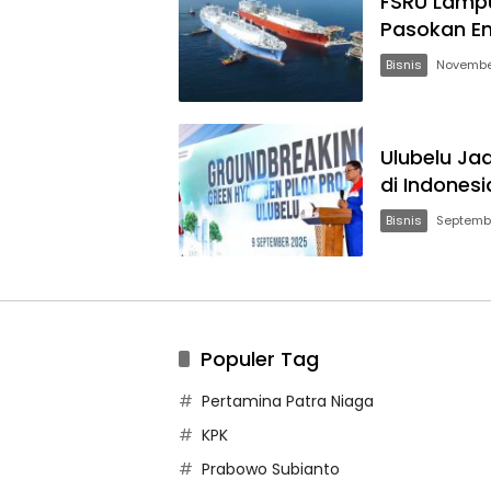
FSRU Lampu
Pasokan En
Bisnis
November
Ulubelu Ja
di Indonesi
Bisnis
Septembe
Populer Tag
Pertamina Patra Niaga
KPK
Prabowo Subianto