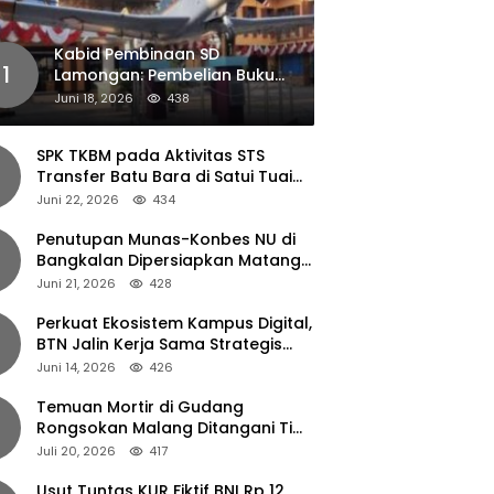
Kabid Pembinaan SD
1
Lamongan: Pembelian Buku
Pendamping Tidak Boleh
Juni 18, 2026
438
Dipaksakan
SPK TKBM pada Aktivitas STS
Transfer Batu Bara di Satui Tuai
Sorotan
Juni 22, 2026
434
Penutupan Munas-Konbes NU di
Bangkalan Dipersiapkan Matang,
Gus Ipul Turun Tangan
Juni 21, 2026
428
Perkuat Ekosistem Kampus Digital,
BTN Jalin Kerja Sama Strategis
dengan UNAIR
Juni 14, 2026
426
Temuan Mortir di Gudang
Rongsokan Malang Ditangani Tim
Gegana Polda Jatim
Juli 20, 2026
417
Usut Tuntas KUR Fiktif BNI Rp 12