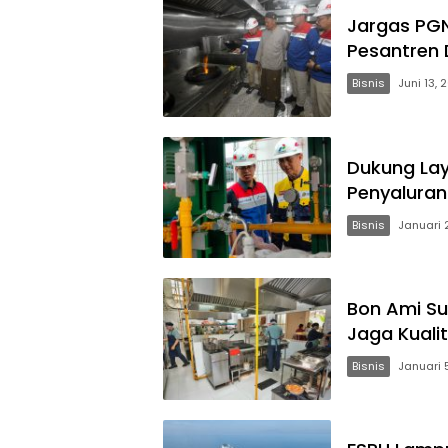
Jargas PGN
Pesantren 
Bisnis
Juni 13, 
Dukung La
Penyaluran
Bisnis
Januari 
Bon Ami S
Jaga Kuali
Bisnis
Januari 