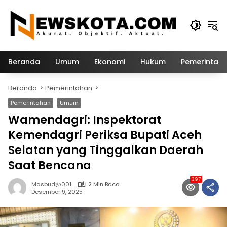
Langsung
ke
konten
Beranda
Umum
Ekonomi
Hukum
Pemerintah
Beranda
Pemerintahan
Pemerintahan
Umum
Wamendagri: Inspektorat
Kemendagri Periksa Bupati Aceh
Selatan yang Tinggalkan Daerah
Saat Bencana
397
Masbud@001
2 Min Baca
Desember 9, 2025