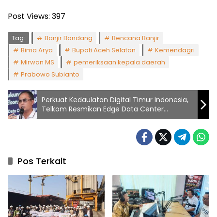
Post Views:
397
Tag:
Banjir Bandang
Bencana Banjir
Bima Arya
Bupati Aceh Selatan
Kemendagri
Mirwan MS
pemeriksaan kepala daerah
Prabowo Subianto
Perkuat Kedaulatan Digital Timur Indonesia,
Telkom Resmikan Edge Data Center
neuCentrIX di Jayapura
Pos Terkait