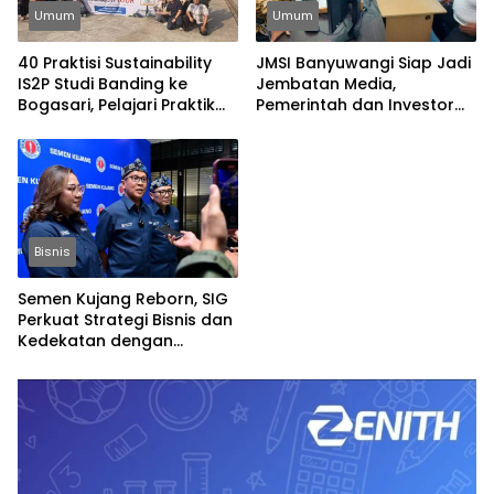
Umum
Umum
40 Praktisi Sustainability
JMSI Banyuwangi Siap Jadi
IS2P Studi Banding ke
Jembatan Media,
Bogasari, Pelajari Praktik
Pemerintah dan Investor
Industri Hijau
Bangun Ekonomi Daerah
Bisnis
Semen Kujang Reborn, SIG
Perkuat Strategi Bisnis dan
Kedekatan dengan
Masyarakat Jabar