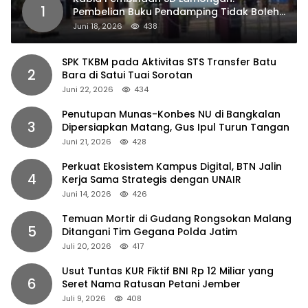
1
Pembelian Buku Pendamping Tidak Boleh
Dipaksakan
Juni 18, 2026
438
SPK TKBM pada Aktivitas STS Transfer Batu
2
Bara di Satui Tuai Sorotan
Juni 22, 2026
434
Penutupan Munas-Konbes NU di Bangkalan
3
Dipersiapkan Matang, Gus Ipul Turun Tangan
Juni 21, 2026
428
Perkuat Ekosistem Kampus Digital, BTN Jalin
4
Kerja Sama Strategis dengan UNAIR
Juni 14, 2026
426
Temuan Mortir di Gudang Rongsokan Malang
5
Ditangani Tim Gegana Polda Jatim
Juli 20, 2026
417
Usut Tuntas KUR Fiktif BNI Rp 12 Miliar yang
6
Seret Nama Ratusan Petani Jember
Juli 9, 2026
408