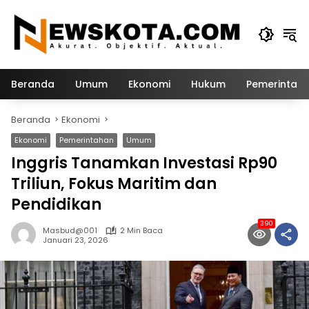
Langsung
ke
konten
Beranda
Umum
Ekonomi
Hukum
Pemerintah
Beranda
Ekonomi
Ekonomi
Pemerintahan
Umum
Inggris Tanamkan Investasi Rp90
Triliun, Fokus Maritim dan
Pendidikan
390
Masbud@001
2 Min Baca
Januari 23, 2026