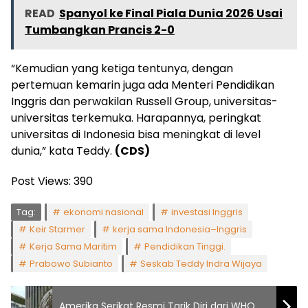
READ
Spanyol ke Final Piala Dunia 2026 Usai
Tumbangkan Prancis 2-0
“Kemudian yang ketiga tentunya, dengan
pertemuan kemarin juga ada Menteri Pendidikan
Inggris dan perwakilan Russell Group, universitas-
universitas terkemuka. Harapannya, peringkat
universitas di Indonesia bisa meningkat di level
dunia,” kata Teddy.
(CDS)
Post Views:
390
Tag:
ekonomi nasional
investasi Inggris
Keir Starmer
kerja sama Indonesia–Inggris
Kerja Sama Maritim
Pendidikan Tinggi.
Prabowo Subianto
Seskab Teddy Indra Wijaya
Amerika Serikat Resmi Tarik Diri dari WHO