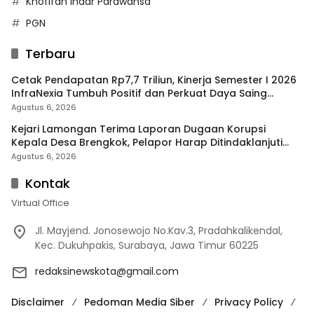
Khofifah Indar Parawansa
PGN
Terbaru
Cetak Pendapatan Rp7,7 Triliun, Kinerja Semester I 2026
InfraNexia Tumbuh Positif dan Perkuat Daya Saing
Industri Digital
Agustus 6, 2026
Kejari Lamongan Terima Laporan Dugaan Korupsi
Kepala Desa Brengkok, Pelapor Harap Ditindaklanjuti
Secara Profesional
Agustus 6, 2026
Kontak
Virtual Office
Jl. Mayjend. Jonosewojo No.Kav.3, Pradahkalikendal,
Kec. Dukuhpakis, Surabaya, Jawa Timur 60225
redaksinewskota@gmail.com
Disclaimer
Pedoman Media Siber
Privacy Policy