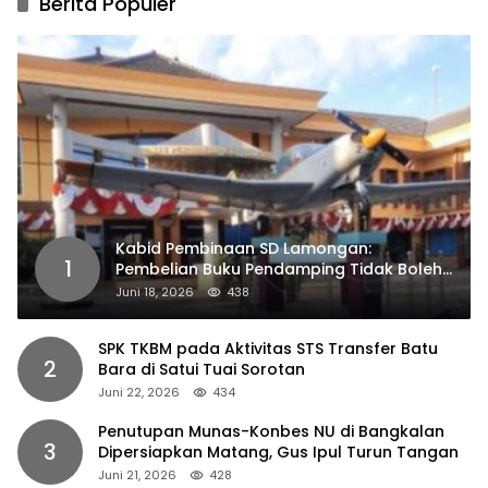
Berita Populer
Kabid Pembinaan SD Lamongan:
1
Pembelian Buku Pendamping Tidak Boleh
Dipaksakan
Juni 18, 2026
438
SPK TKBM pada Aktivitas STS Transfer Batu
2
Bara di Satui Tuai Sorotan
Juni 22, 2026
434
Penutupan Munas-Konbes NU di Bangkalan
3
Dipersiapkan Matang, Gus Ipul Turun Tangan
Juni 21, 2026
428