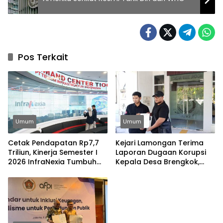
Pos Terkait
Umum
Umum
Cetak Pendapatan Rp7,7
Kejari Lamongan Terima
Triliun, Kinerja Semester I
Laporan Dugaan Korupsi
2026 InfraNexia Tumbuh
Kepala Desa Brengkok,
Positif dan Perkuat Daya
Pelapor Harap
Saing Industri Digital
Ditindaklanjuti Secara
Profesional