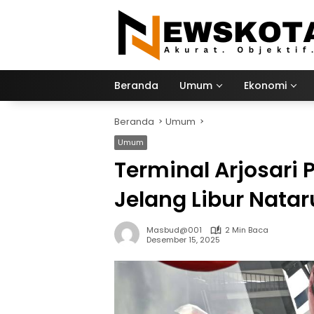
Langsung
ke
konten
Beranda
Umum
Ekonomi
Beranda
Umum
Umum
Terminal Arjosari
Jelang Libur Nata
Masbud@001
2 Min Baca
Desember 15, 2025