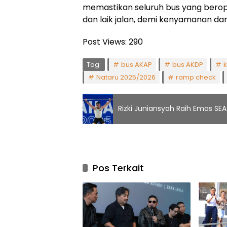
memastikan seluruh bus yang bero
dan laik jalan, demi kenyamanan d
Post Views:
290
Tag:
bus AKAP
bus AKDP
k
Nataru 2025/2026
ramp check
Rizki Juniansyah Raih Emas S
Pos Terkait