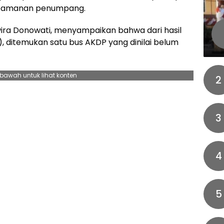
keamanan penumpang.
wira Donowati, menyampaikan bahwa dari hasil
, ditemukan satu bus AKDP yang dinilai belum
ebawah untuk lihat konten
2
3
4
5