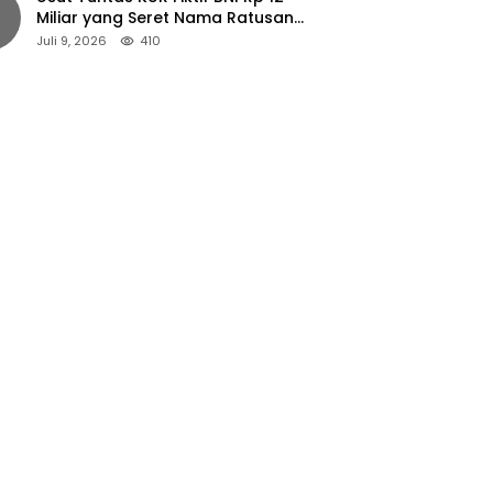
Miliar yang Seret Nama Ratusan
Petani Jember
Juli 9, 2026
410