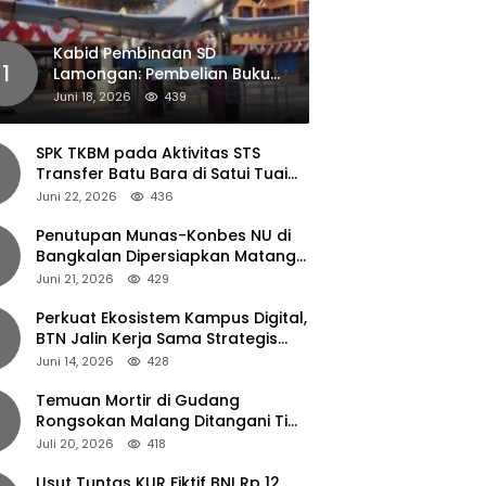
Kabid Pembinaan SD
1
Lamongan: Pembelian Buku
Pendamping Tidak Boleh
Juni 18, 2026
439
Dipaksakan
SPK TKBM pada Aktivitas STS
Transfer Batu Bara di Satui Tuai
Sorotan
Juni 22, 2026
436
Penutupan Munas-Konbes NU di
Bangkalan Dipersiapkan Matang,
Gus Ipul Turun Tangan
Juni 21, 2026
429
Perkuat Ekosistem Kampus Digital,
BTN Jalin Kerja Sama Strategis
dengan UNAIR
Juni 14, 2026
428
Temuan Mortir di Gudang
Rongsokan Malang Ditangani Tim
Gegana Polda Jatim
Juli 20, 2026
418
Usut Tuntas KUR Fiktif BNI Rp 12