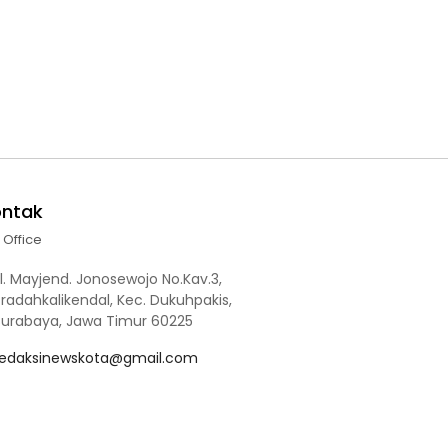
ontak
l Office
l. Mayjend. Jonosewojo No.Kav.3,
radahkalikendal, Kec. Dukuhpakis,
Surabaya, Jawa Timur 60225
redaksinewskota@gmail.com