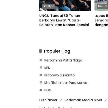
Lifestyle
Umum
UNGU Tandai 30 Tahun
Lapas 
Berkarya Lewat “Utara-
Semara
Selatan” dan Konser Spesial
dengan
Permain
Populer Tag
Pertamina Patra Niaga
KPK
Prabowo Subianto
Khofifah Indar Parawansa
PGN
Disclaimer
Pedoman Media Siber