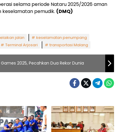
perasi selama periode Nataru 2025/2026 aman
an keselamatan pemudik.
(DMQ)
elaikan jalan
keselamatan penumpang
Terminal Arjosari
transportasi Malang
EA Games 2025, Pecahkan Dua Rekor Dunia