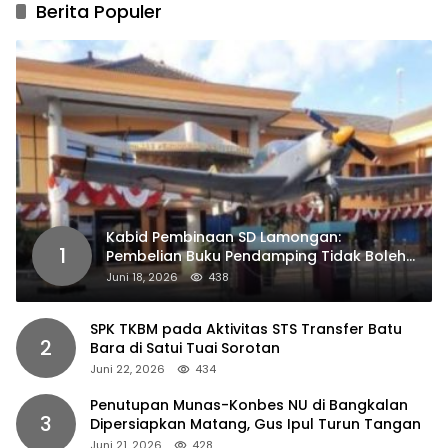
Berita Populer
Kabid Pembinaan SD Lamongan:
1
Pembelian Buku Pendamping Tidak Boleh
Dipaksakan
Juni 18, 2026
438
SPK TKBM pada Aktivitas STS Transfer Batu
2
Bara di Satui Tuai Sorotan
Juni 22, 2026
434
Penutupan Munas-Konbes NU di Bangkalan
3
Dipersiapkan Matang, Gus Ipul Turun Tangan
Juni 21, 2026
428