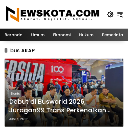
Langsung
ke
konten
Beranda
Umum
Ekonomi
Hukum
Pemerintah
bus AKAP
Bisnis
Debut di Busworld 2026,
Juragan99 Trans Perkenalkan
Bus Premium Berfitur Bioskop
Juni 4, 2026
Berjalan