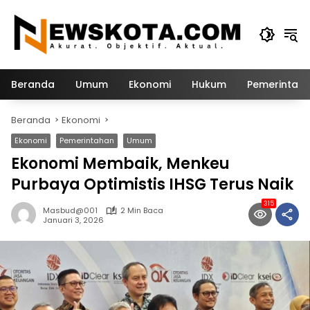
Langsung
ke
konten
Beranda
Umum
Ekonomi
Hukum
Pemerintah
Beranda
Ekonomi
Ekonomi
Pemerintahan
Umum
Ekonomi Membaik, Menkeu
Purbaya Optimistis IHSG Terus Naik
315
Masbud@001
2 Min Baca
Januari 3, 2026