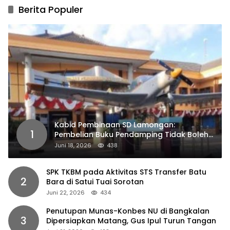
Berita Populer
Kabid Pembinaan SD Lamongan:
1
Pembelian Buku Pendamping Tidak Boleh
Dipaksakan
Juni 18, 2026
438
SPK TKBM pada Aktivitas STS Transfer Batu
2
Bara di Satui Tuai Sorotan
Juni 22, 2026
434
Penutupan Munas-Konbes NU di Bangkalan
3
Dipersiapkan Matang, Gus Ipul Turun Tangan