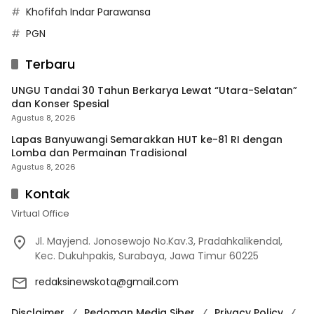
Khofifah Indar Parawansa
PGN
Terbaru
UNGU Tandai 30 Tahun Berkarya Lewat “Utara-Selatan”
dan Konser Spesial
Agustus 8, 2026
Lapas Banyuwangi Semarakkan HUT ke-81 RI dengan
Lomba dan Permainan Tradisional
Agustus 8, 2026
Kontak
Virtual Office
Jl. Mayjend. Jonosewojo No.Kav.3, Pradahkalikendal,
Kec. Dukuhpakis, Surabaya, Jawa Timur 60225
redaksinewskota@gmail.com
Disclaimer
Pedoman Media Siber
Privacy Policy