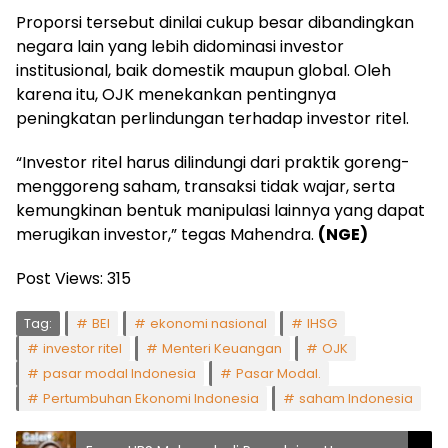
Proporsi tersebut dinilai cukup besar dibandingkan
negara lain yang lebih didominasi investor
institusional, baik domestik maupun global. Oleh
karena itu, OJK menekankan pentingnya
peningkatan perlindungan terhadap investor ritel.
“Investor ritel harus dilindungi dari praktik goreng-
menggoreng saham, transaksi tidak wajar, serta
kemungkinan bentuk manipulasi lainnya yang dapat
merugikan investor,” tegas Mahendra.
(NGE)
Post Views:
315
Tag:
BEI
ekonomi nasional
IHSG
investor ritel
Menteri Keuangan
OJK
pasar modal Indonesia
Pasar Modal.
Pertumbuhan Ekonomi Indonesia
saham Indonesia