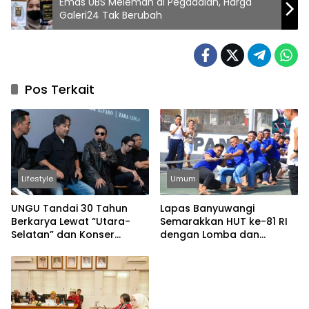
Emas UBS Melemah di Pegadaian, Harga
Galeri24 Tak Berubah
Pos Terkait
Lifestyle
Umum
UNGU Tandai 30 Tahun
Lapas Banyuwangi
Berkarya Lewat “Utara-
Semarakkan HUT ke-81 RI
Selatan” dan Konser
dengan Lomba dan
Spesial
Permainan Tradisional