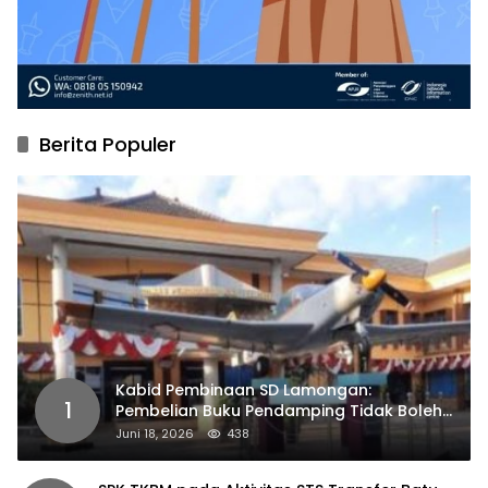
Berita Populer
Kabid Pembinaan SD Lamongan:
1
Pembelian Buku Pendamping Tidak Boleh
Dipaksakan
Juni 18, 2026
438