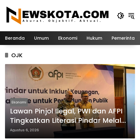
Langsung
ke
konten
Beranda
Umum
Ekonomi
Hukum
Pemerintah
OJK
Ekonomi
Lawan Pinjol Ilegal, PWI dan AFPI
Tingkatkan Literasi Pindar Melalui
Workshop Jurnalistik
Agustus 6, 2026