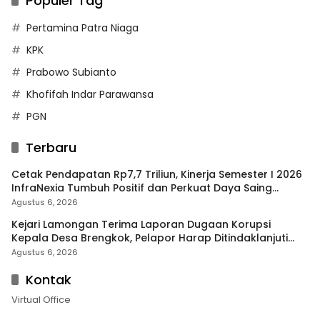
Populer Tag
Pertamina Patra Niaga
KPK
Prabowo Subianto
Khofifah Indar Parawansa
PGN
Terbaru
Cetak Pendapatan Rp7,7 Triliun, Kinerja Semester I 2026
InfraNexia Tumbuh Positif dan Perkuat Daya Saing
Industri Digital
Agustus 6, 2026
Kejari Lamongan Terima Laporan Dugaan Korupsi
Kepala Desa Brengkok, Pelapor Harap Ditindaklanjuti
Secara Profesional
Agustus 6, 2026
Kontak
Virtual Office