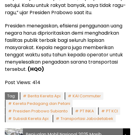
setujui. Kalau untuk rakyat banyak, saya tidak ragu-
ragu,” ujar Presiden Prabowo saat itu.
Presiden menegaskan, efisiensi penggunaan uang
negara harus diprioritaskan demi menghadirkan
fasilitas publik terbaik bagi seluruh lapisan
masyarakat. Kepala negara juga memberikan
tenggat waktu satu tahun kepada operator untuk
menyelesaikan pengadaan sarana transportasi
tersebut.
(HQO)
Post Views:
414
Tag:
Berita Kereta Api
KAI Commuter
Kereta Pedagang dan Petani
Presiden Prabowo Subianto
PT INKA
PT KCI
Subsidi Kereta Api
Transportasi Jabodetabek
Penjualan Mobil Nasional 2025 Masih