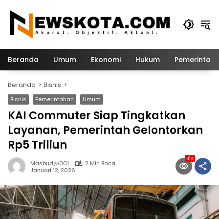
Langsung
ke
konten
Beranda
Umum
Ekonomi
Hukum
Pemerintah
Beranda
Bisnis
Bisnis
Pemerintahan
Umum
KAI Commuter Siap Tingkatkan
Layanan, Pemerintah Gelontorkan
Rp5 Triliun
414
Masbud@001
2 Min Baca
Januari 12, 2026