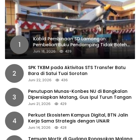
Kabid Pembinaan SD Lamongan:
1
Pembelian Buku Pendamping Tidak Boleh
Dipaksakan
Juni 18, 2026
439
SPK TKBM pada Aktivitas STS Transfer Batu
2
Bara di Satui Tuai Sorotan
Juni 22, 2026
436
Penutupan Munas-Konbes NU di Bangkalan
3
Dipersiapkan Matang, Gus Ipul Turun Tangan
Juni 21, 2026
429
Perkuat Ekosistem Kampus Digital, BTN Jalin
4
Kerja Sama Strategis dengan UNAIR
Juni 14, 2026
428
Temuan Mortir di Gudang Rongsokan Malang