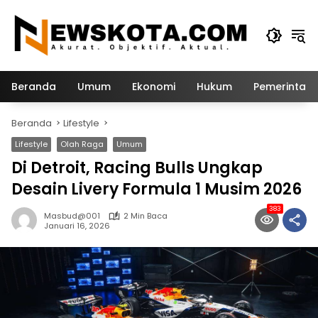
Langsung
ke
konten
Beranda
Umum
Ekonomi
Hukum
Pemerintah
Beranda
Lifestyle
Lifestyle
Olah Raga
Umum
Di Detroit, Racing Bulls Ungkap
Desain Livery Formula 1 Musim 2026
383
Masbud@001
2 Min Baca
Januari 16, 2026