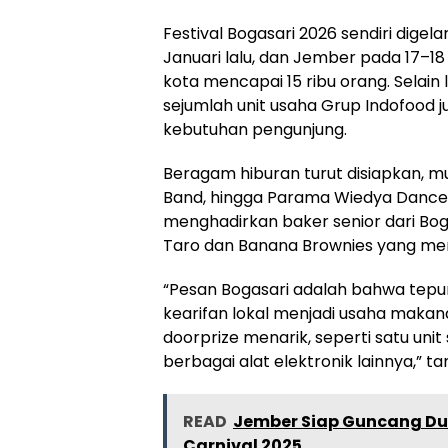
Festival Bogasari 2026 sendiri digela
Januari lalu, dan Jember pada 17–1
kota mencapai 15 ribu orang. Selain 
sejumlah unit usaha Grup Indofood 
kebutuhan pengunjung.
Beragam hiburan turut disiapkan, mula
Band, hingga Parama Wiedya Dance St
menghadirkan baker senior dari Bog
Taro dan Banana Brownies yang meng
“Pesan Bogasari adalah bahwa tepu
kearifan lokal menjadi usaha makan
doorprize menarik, seperti satu unit
berbagai alat elektronik lainnya,” t
READ
Jember Siap Guncang Du
Carnival 2025