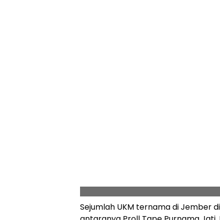
Sejumlah UKM ternama di Jember dipa
antaranya Proll Tape Purnama Jati, M