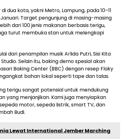
r di dua kota, yakni Metro, Lampung, pada 10–11
8 Januari. Target pengunjung di masing-masing
lebih dari 100 jenis makanan berbasis terigu,
juga turut membuka stan untuk melengkapi
i dari penampilan musik Arlida Putri, Sisi Kita
udio. Selain itu, baking demo spesial akan
asari Baking Center (BBC) dengan resep Flaky
angkat bahan lokal seperti tape dan talas.
ng terigu sangat potensial untuk mendukung
an yang menjanjikan. Kami juga menyiapkan
 sepeda motor, sepeda listrik, smart TV, dan
ambah Budi.
nia Lewat International Jember Marching