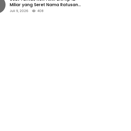
Miliar yang Seret Nama Ratusan
Petani Jember
Juli 9, 2026
408