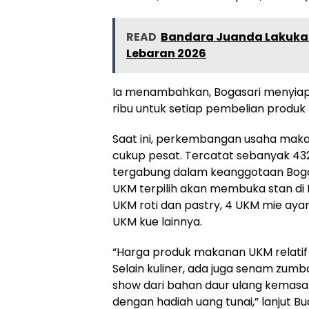
READ
Bandara Juanda Lakukan
Lebaran 2026
Ia menambahkan, Bogasari menyiapk
ribu untuk setiap pembelian produk
Saat ini, perkembangan usaha makan
cukup pesat. Tercatat sebanyak 432
tergabung dalam keanggotaan Bogasa
UKM terpilih akan membuka stan di F
UKM roti dan pastry, 4 UKM mie ayam
UKM kue lainnya.
“Harga produk makanan UKM relatif t
Selain kuliner, ada juga senam zumb
show dari bahan daur ulang kemasan 
dengan hadiah uang tunai,” lanjut Bud