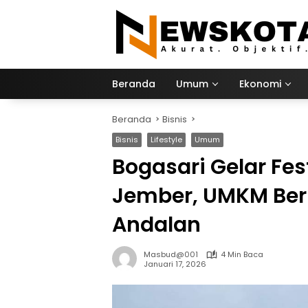
Langsung
ke
konten
Beranda
Umum
Ekonomi
Beranda
Bisnis
Bisnis
Lifestyle
Umum
Bogasari Gelar Fest
Jember, UMKM Berb
Andalan
Masbud@001
4 Min Baca
Januari 17, 2026