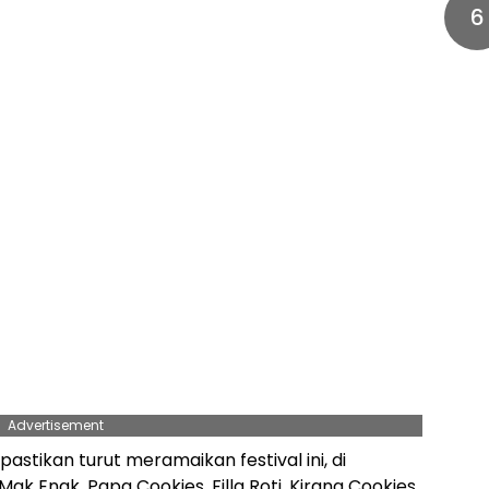
6
Advertisement
stikan turut meramaikan festival ini, di
ak Enak, Papa Cookies, Filla Roti, Kirana Cookies,