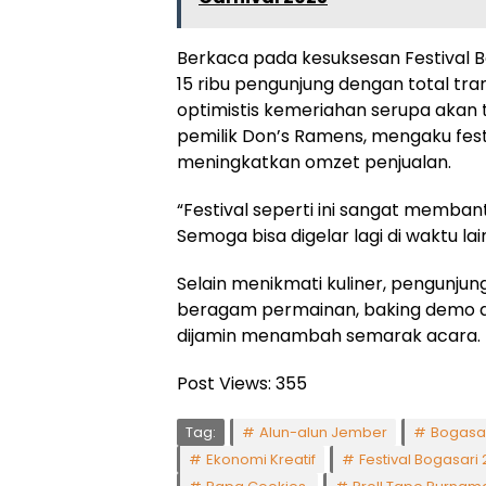
Berkaca pada kesuksesan Festival
15 ribu pengunjung dengan total tr
optimistis kemeriahan serupa akan t
pemilik Don’s Ramens, mengaku fes
meningkatkan omzet penjualan.
“Festival seperti ini sangat memban
Semoga bisa digelar lagi di waktu lain
Selain menikmati kuliner, pengunjun
beragam permainan, baking demo da
dijamin menambah semarak acara.
Post Views:
355
Tag:
Alun-alun Jember
Bogasa
Ekonomi Kreatif
Festival Bogasari