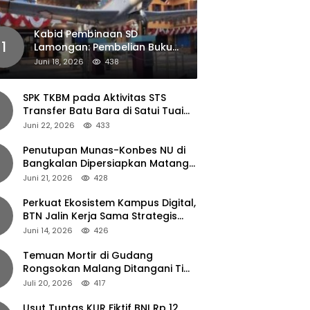
Kabid Pembinaan SD
1
Lamongan: Pembelian Buku
Pendamping Tidak Boleh
Juni 18, 2026
438
Dipaksakan
SPK TKBM pada Aktivitas STS
Transfer Batu Bara di Satui Tuai
Sorotan
Juni 22, 2026
433
Penutupan Munas-Konbes NU di
Bangkalan Dipersiapkan Matang,
Gus Ipul Turun Tangan
Juni 21, 2026
428
Perkuat Ekosistem Kampus Digital,
BTN Jalin Kerja Sama Strategis
dengan UNAIR
Juni 14, 2026
426
Temuan Mortir di Gudang
Rongsokan Malang Ditangani Tim
Gegana Polda Jatim
Juli 20, 2026
417
Usut Tuntas KUR Fiktif BNI Rp 12