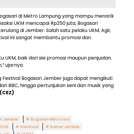
 Bogasari di Metro Lampung yang mampu menarik
ansaksi UKM mencapai Rp250 juta, Bogasari
erulang di Jember. Salah satu pelaku UKM, Agil,
tival ini sangat membantu promosi dan
tu UKM, baik dari sisi promosi maupun penjualan.
,” ujarnya.
g Festival Bogasari Jember juga dapat mengikuti
ri BBC, hingga pertunjukan seni dan musik yang
(CEZ)
ri Jember
Bogasari Mitra Card
 2026
Indofood
Kuliner Jember