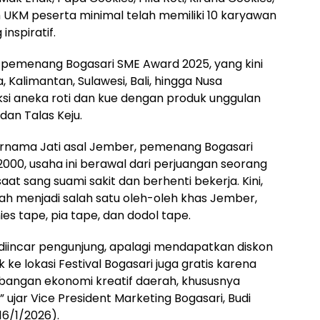
h UKM peserta minimal telah memiliki 10 karyawan
inspiratif.
 pemenang Bogasari SME Award 2025, yang kini
a, Kalimantan, Sulawesi, Bali, hingga Nusa
si aneka roti dan kue dengan produk unggulan
 dan Talas Keju.
Purnama Jati asal Jember, pemenang Bogasari
 2000, usaha ini berawal dari perjuangan seorang
aat sang suami sakit dan berhenti bekerja. Kini,
lah menjadi salah satu oleh-oleh khas Jember,
es tape, pia tape, dan dodol tape.
 diincar pengunjung, apalagi mendapatkan diskon
ke lokasi Festival Bogasari juga gratis karena
mbangan ekonomi kreatif daerah, khususnya
ujar Vice President Marketing Bogasari, Budi
16/1/2026).