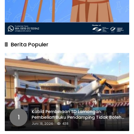
Berita Populer
Kabid Pembinaan SD Lamongan:
1
Pembelian Buku Pendamping Tidak Boleh
Dipaksakan
Juni 18, 2026
438