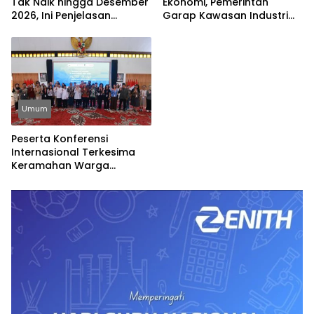
Tak Naik hingga Desember
Ekonomi, Pemerintah
2026, Ini Penjelasan
Garap Kawasan Industri
Airlangga
Pertama di Madura
Umum
Peserta Konferensi
Internasional Terkesima
Keramahan Warga
Banyuwangi, Dinilai
Cerminkan Nilai-Nilai Islam