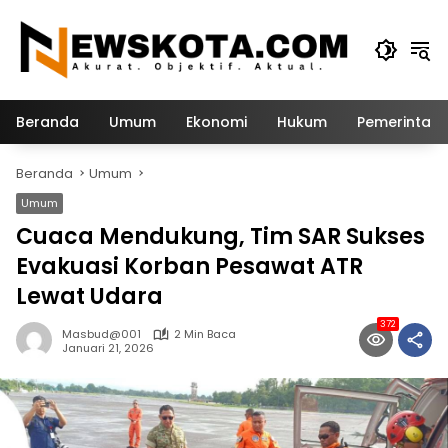
Langsung
ke
konten
Beranda
Umum
Ekonomi
Hukum
Pemerintah
Beranda
Umum
Umum
Cuaca Mendukung, Tim SAR Sukses
Evakuasi Korban Pesawat ATR
Lewat Udara
372
Masbud@001
2 Min Baca
Januari 21, 2026