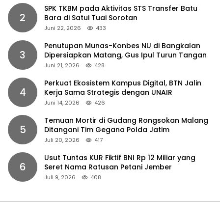
SPK TKBM pada Aktivitas STS Transfer Batu
2
Bara di Satui Tuai Sorotan
Juni 22, 2026
433
Penutupan Munas-Konbes NU di Bangkalan
3
Dipersiapkan Matang, Gus Ipul Turun Tangan
Juni 21, 2026
428
Perkuat Ekosistem Kampus Digital, BTN Jalin
4
Kerja Sama Strategis dengan UNAIR
Juni 14, 2026
426
Temuan Mortir di Gudang Rongsokan Malang
5
Ditangani Tim Gegana Polda Jatim
Juli 20, 2026
417
Usut Tuntas KUR Fiktif BNI Rp 12 Miliar yang
6
Seret Nama Ratusan Petani Jember
Juli 9, 2026
408