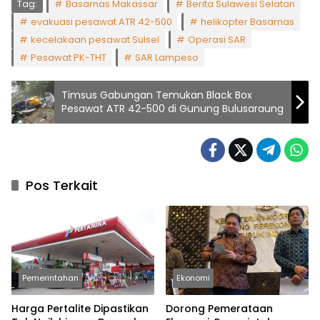
Tag:
Basarnas Makassar
Berita Sulawesi Selatan
evakuasi pesawat ATR 42-500
helikopter Basarnas
kecelakaan pesawat Sulsel
Operasi SAR
Pesawat PK-THT
SAR Lampeso
Timsus Gabungan Temukan Black Box
Pesawat ATR 42-500 di Gunung Bulusaraung
Pos Terkait
Pemerintahan
Ekonomi
Harga Pertalite Dipastikan
Dorong Pemerataan