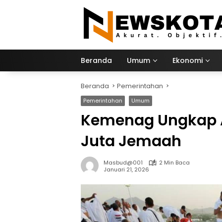
Langsung
ke
konten
Beranda
Umum
Ekonomi
Beranda
Pemerintahan
Pemerintahan
Umum
Kemenag Ungkap An
Juta Jemaah
Masbud@001
2 Min Baca
Januari 21, 2026