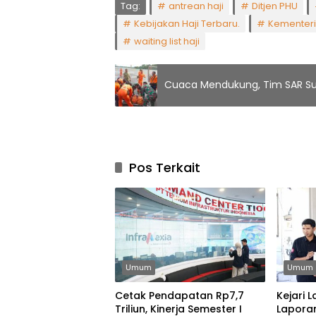
Tag:
antrean haji
Ditjen PHU
Kebijakan Haji Terbaru.
Kementer
waiting list haji
Cuaca Mendukung, Tim SAR Su
Pos Terkait
Umum
Umum
Cetak Pendapatan Rp7,7
Kejari
Triliun, Kinerja Semester I
Lapora