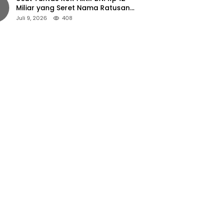
Miliar yang Seret Nama Ratusan
Petani Jember
Juli 9, 2026
408