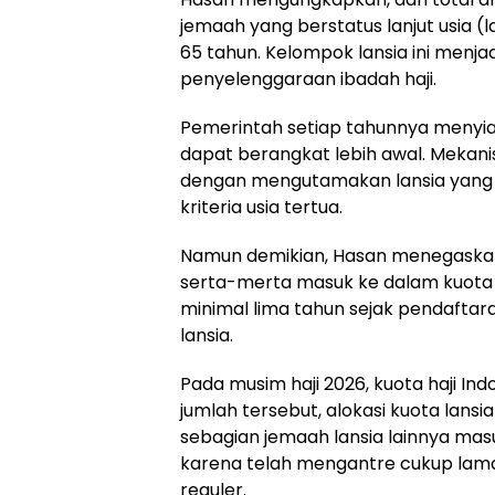
jemaah yang berstatus lanjut usia (l
65 tahun. Kelompok lansia ini menj
penyelenggaraan ibadah haji.
Pemerintah setiap tahunnya menyia
dapat berangkat lebih awal. Mekan
dengan mengutamakan lansia yang t
kriteria usia tertua.
Namun demikian, Hasan menegaskan 
serta-merta masuk ke dalam kuota 
minimal lima tahun sejak pendafta
lansia.
Pada musim haji 2026, kuota haji In
jumlah tersebut, alokasi kuota lansi
sebagian jemaah lansia lainnya mas
karena telah mengantre cukup lama
reguler.