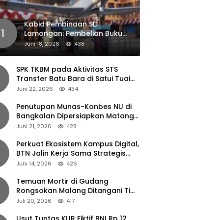
Kabid Pembinaan SD
1
Lamongan: Pembelian Buku
Pendamping Tidak Boleh
Juni 18, 2026
438
Dipaksakan
SPK TKBM pada Aktivitas STS
Transfer Batu Bara di Satui Tuai
Sorotan
Juni 22, 2026
434
Penutupan Munas-Konbes NU di
Bangkalan Dipersiapkan Matang,
Gus Ipul Turun Tangan
Juni 21, 2026
428
Perkuat Ekosistem Kampus Digital,
BTN Jalin Kerja Sama Strategis
dengan UNAIR
Juni 14, 2026
426
Temuan Mortir di Gudang
Rongsokan Malang Ditangani Tim
Gegana Polda Jatim
Juli 20, 2026
417
Usut Tuntas KUR Fiktif BNI Rp 12