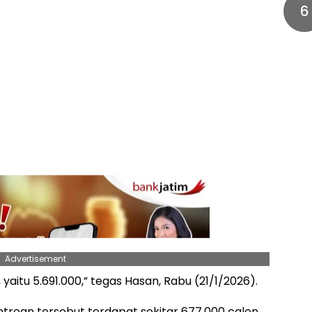
6
Advertisement
ta, yaitu 5.691.000,” tegas Hasan, Rabu (21/1/2026).
trean tersebut terdapat sekitar 677.000 calon