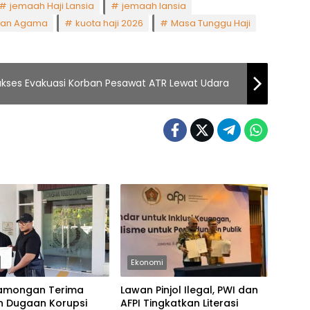
jemaah Haji Lansia
jemaah lansia
ian Agama
kuota haji 2026
Masa Tunggu Haji
kses Evakuasi Korban Pesawat ATR Lewat Udara
Ekonomi
 Lamongan Terima
Lawan Pinjol Ilegal, PWI dan
n Dugaan Korupsi
AFPI Tingkatkan Literasi