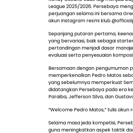
League 2025/2026. Persebaya mengu
perjuangan selama ini bersama Green
akun Instagram resmi klub @officia
Sepanjang putaran pertama, keen
yang bervariasi, baik sebagai starte
pertandingan menjadi dasar manaj
evaluasi serta penyesuaian komposi
Bersamaan dengan pengumuman pel
memperkenalkan Pedro Matos sebaga
yang sebelumnya memperkuat Seme
didatangkan Persebaya pada era ke
Paraiba, Jefferson Silva, dan Gusta
“Welcome Pedro Matos,” tulis akun r
Selama masa jeda kompetisi, Perse
guna meningkatkan aspek taktik d