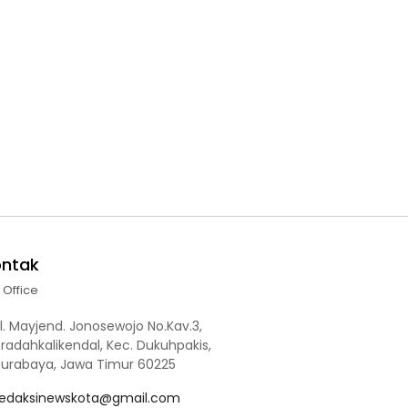
ontak
l Office
l. Mayjend. Jonosewojo No.Kav.3,
radahkalikendal, Kec. Dukuhpakis,
Surabaya, Jawa Timur 60225
redaksinewskota@gmail.com