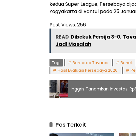
kedua Super League, Persebaya di
Yogyakarta di Bantul pada 25 Januar
Post Views:
256
READ
Dibekuk Persija 3-0, Ta
Jadi Masalah
Tag:
Bernardo Tavares
Bonek
Hasil Evaluasi Persebaya 2026.
Pe
Inggris Tanamkan Investasi Rp9
Pos Terkait