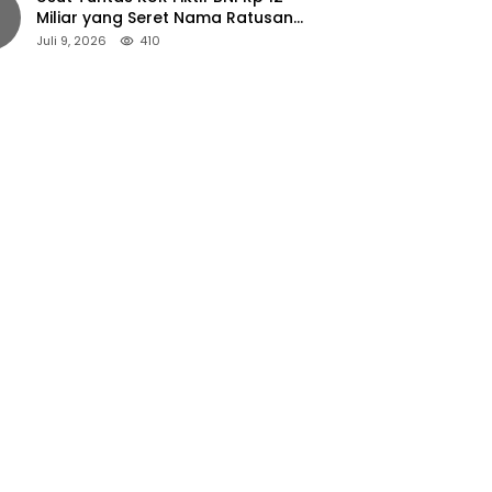
Miliar yang Seret Nama Ratusan
Petani Jember
Juli 9, 2026
410