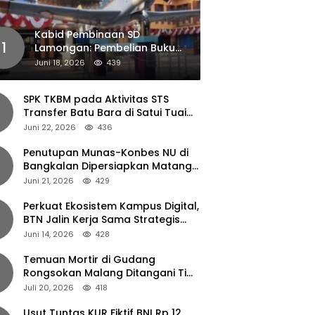
Kabid Pembinaan SD
1
Lamongan: Pembelian Buku
Pendamping Tidak Boleh
Juni 18, 2026
439
Dipaksakan
SPK TKBM pada Aktivitas STS
Transfer Batu Bara di Satui Tuai
Sorotan
Juni 22, 2026
436
Penutupan Munas-Konbes NU di
Bangkalan Dipersiapkan Matang,
Gus Ipul Turun Tangan
Juni 21, 2026
429
Perkuat Ekosistem Kampus Digital,
BTN Jalin Kerja Sama Strategis
dengan UNAIR
Juni 14, 2026
428
Temuan Mortir di Gudang
Rongsokan Malang Ditangani Tim
Gegana Polda Jatim
Juli 20, 2026
418
Usut Tuntas KUR Fiktif BNI Rp 12