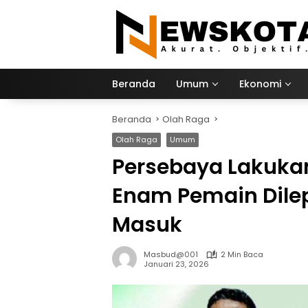
Langsung
ke
konten
Beranda
Umum
Ekonomi
Beranda
Olah Raga
Olah Raga
Umum
Persebaya Lakuka
Enam Pemain Dile
Masuk
Masbud@001
2 Min Baca
Januari 23, 2026