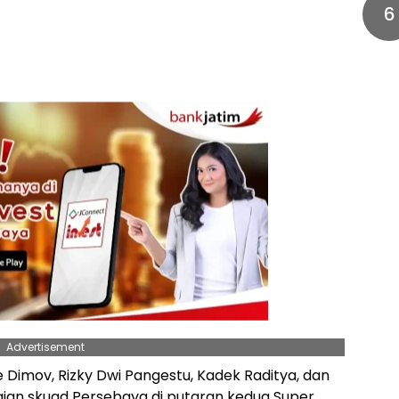
6
Advertisement
 Dimov, Rizky Dwi Pangestu, Kadek Raditya, dan
agian skuad Persebaya di putaran kedua Super