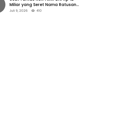
Miliar yang Seret Nama Ratusan
Petani Jember
Juli 9, 2026
410