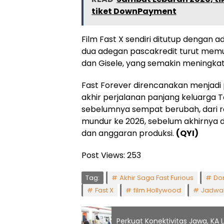
tiket DownPayment
Film Fast X sendiri ditutup dengan 
dua adegan pascakredit turut mem
dan Gisele, yang semakin meningk
Fast Forever direncanakan menjadi
akhir perjalanan panjang keluarga Tore
sebelumnya sempat berubah, dari r
mundur ke 2026, sebelum akhirnya d
dan anggaran produksi.
(QYI)
Post Views:
253
Tag:
Akhir Saga Fast Furious
Dom
Fast X
film Hollywood
Jadwal 
Perkuat Konektivitas Jawa, KA