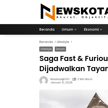
Langsung
ke
konten
Beranda
Umum
Ekonomi
Beranda
Lifestyle
Lifestyle
Umum
Saga Fast & Furious
Dijadwalkan Taya
Masbud@001
2 Min Baca
Januari 31, 2026