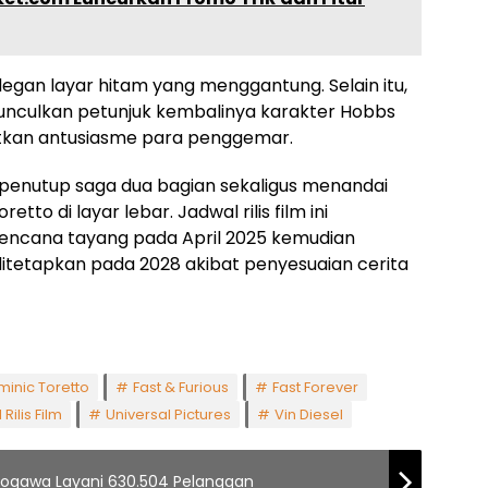
adegan layar hitam yang menggantung. Selain itu,
unculkan petunjuk kembalinya karakter Hobbs
atkan antusiasme para penggemar.
 penutup saga dua bagian sekaligus menandai
tto di layar lebar. Jadwal rilis film ini
encana tayang pada April 2025 kemudian
itetapkan pada 2028 akibat penyesuaian cerita
inic Toretto
Fast & Furious
Fast Forever
Rilis Film
Universal Pictures
Vin Diesel
 Logawa Layani 630.504 Pelanggan