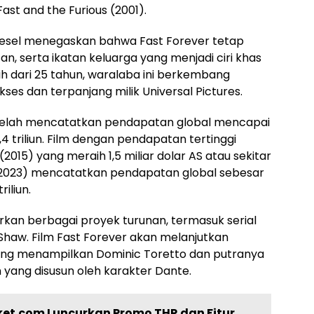
ast and the Furious (2001).
esel menegaskan bahwa Fast Forever tetap
, serta ikatan keluarga yang menjadi ciri khas
ih dari 25 tahun, waralaba ini berkembang
ukses dan terpanjang milik Universal Pictures.
s telah mencatatkan pendapatan global mencapai
2,4 triliun. Film dengan pendapatan tertinggi
(2015) yang meraih 1,5 miliar dolar AS atau sekitar
 X (2023) mencatatkan pendapatan global sebesar
riliun.
rkan berbagai proyek turunan, termasuk serial
 Shaw. Film Fast Forever akan melanjutkan
, yang menampilkan Dominic Toretto dan putranya
yang disusun oleh karakter Dante.
ket.com Luncurkan Promo THR dan Fitur