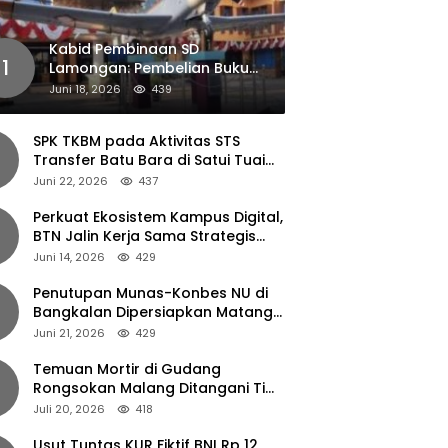
Kabid Pembinaan SD
1
Lamongan: Pembelian Buku
Pendamping Tidak Boleh
Juni 18, 2026
439
Dipaksakan
SPK TKBM pada Aktivitas STS
Transfer Batu Bara di Satui Tuai
Sorotan
Juni 22, 2026
437
Perkuat Ekosistem Kampus Digital,
BTN Jalin Kerja Sama Strategis
dengan UNAIR
Juni 14, 2026
429
Penutupan Munas-Konbes NU di
Bangkalan Dipersiapkan Matang,
Gus Ipul Turun Tangan
Juni 21, 2026
429
Temuan Mortir di Gudang
Rongsokan Malang Ditangani Tim
Gegana Polda Jatim
Juli 20, 2026
418
Usut Tuntas KUR Fiktif BNI Rp 12