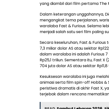
yang diambil dari film pertama The F
Dalam keterangan unggahannya, Di
mengangkat tema perjalanan, warisan
waralaba Fast & Furious. Selama leb
menjadi salah satu seri film paling s
Secara keseluruhan, Fast & Furiou
7,3 miliar dolar AS atau sekitar Rp12
dalam waralaba ini adalah Furious 7 
Rp25,1 triliun. Sementara itu, Fast
704 juta dolar AS atau sekitar Rp11,8 t
Kesuksesan waralaba ini juga melahi
animasi serta film spin-off Hobbs &
peristiwa dramatis di akhir Fast X
terjebak dalam rencana mematikan 
READ
Sambut Lebaran 2026, ti