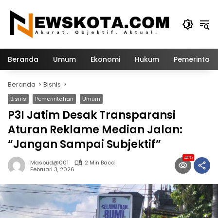
Langsung
ke
konten
Beranda
Umum
Ekonomi
Hukum
Pemerintah
Beranda
Bisnis
Bisnis
Pemerintahan
Umum
P3I Jatim Desak Transparansi
Aturan Reklame Median Jalan:
“Jangan Sampai Subjektif”
405
Masbud@001
2 Min Baca
Februari 3, 2026