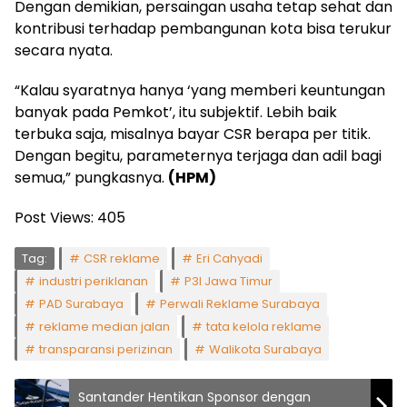
Dengan demikian, persaingan usaha tetap sehat dan
kontribusi terhadap pembangunan kota bisa terukur
secara nyata.
“Kalau syaratnya hanya ‘yang memberi keuntungan
banyak pada Pemkot’, itu subjektif. Lebih baik
terbuka saja, misalnya bayar CSR berapa per titik.
Dengan begitu, parameternya terjaga dan adil bagi
semua,” pungkasnya.
(HPM)
Post Views:
405
Tag:
CSR reklame
Eri Cahyadi
industri periklanan
P3I Jawa Timur
PAD Surabaya
Perwali Reklame Surabaya
reklame median jalan
tata kelola reklame
transparansi perizinan
Walikota Surabaya
Santander Hentikan Sponsor dengan