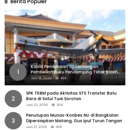
Berita Populer
Kabid Pembinaan SD Lamongan:
1
Pembelian Buku Pendamping Tidak Boleh
Dipaksakan
Juni 18, 2026
438
SPK TKBM pada Aktivitas STS Transfer Batu
2
Bara di Satui Tuai Sorotan
Juni 22, 2026
434
Penutupan Munas-Konbes NU di Bangkalan
3
Dipersiapkan Matang, Gus Ipul Turun Tangan
Juni 21, 2026
428