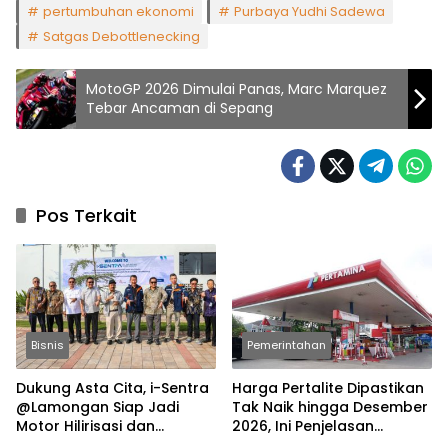
pertumbuhan ekonomi
Purbaya Yudhi Sadewa
Satgas Debottlenecking
MotoGP 2026 Dimulai Panas, Marc Marquez
Tebar Ancaman di Sepang
Pos Terkait
Bisnis
Pemerintahan
Dukung Asta Cita, i-Sentra
Harga Pertalite Dipastikan
@Lamongan Siap Jadi
Tak Naik hingga Desember
Motor Hilirisasi dan
2026, Ini Penjelasan
Investasi Nasional
Airlangga