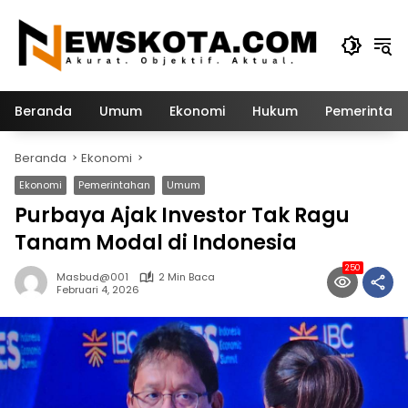
Langsung
ke
konten
Beranda
Umum
Ekonomi
Hukum
Pemerintah
Beranda
Ekonomi
Ekonomi
Pemerintahan
Umum
Purbaya Ajak Investor Tak Ragu
Tanam Modal di Indonesia
250
Masbud@001
2 Min Baca
Februari 4, 2026