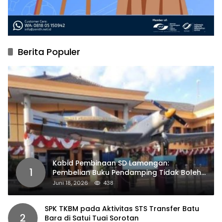
Berita Populer
Kabid Pembinaan SD Lamongan:
1
Pembelian Buku Pendamping Tidak Boleh
Dipaksakan
Juni 18, 2026
438
SPK TKBM pada Aktivitas STS Transfer Batu
2
Bara di Satui Tuai Sorotan