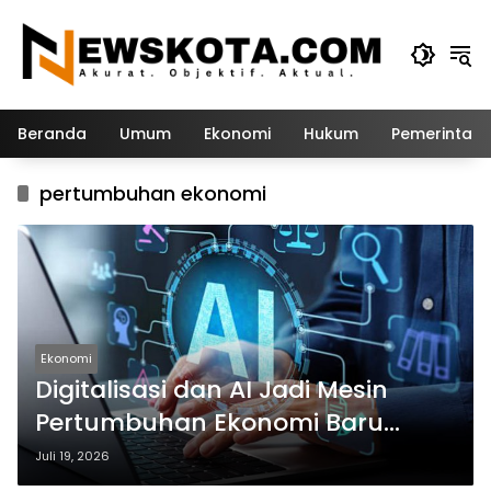
Langsung
ke
konten
Beranda
Umum
Ekonomi
Hukum
Pemerintah
pertumbuhan ekonomi
Ekonomi
Digitalisasi dan AI Jadi Mesin
Pertumbuhan Ekonomi Baru
Indonesia
Juli 19, 2026