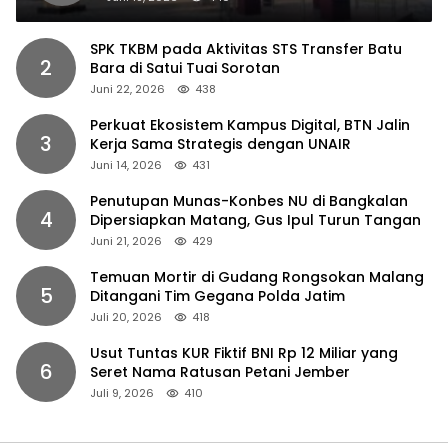
SPK TKBM pada Aktivitas STS Transfer Batu
2
Bara di Satui Tuai Sorotan
Juni 22, 2026
438
Perkuat Ekosistem Kampus Digital, BTN Jalin
3
Kerja Sama Strategis dengan UNAIR
Juni 14, 2026
431
Penutupan Munas-Konbes NU di Bangkalan
4
Dipersiapkan Matang, Gus Ipul Turun Tangan
Juni 21, 2026
429
Temuan Mortir di Gudang Rongsokan Malang
5
Ditangani Tim Gegana Polda Jatim
Juli 20, 2026
418
Usut Tuntas KUR Fiktif BNI Rp 12 Miliar yang
6
Seret Nama Ratusan Petani Jember
Juli 9, 2026
410