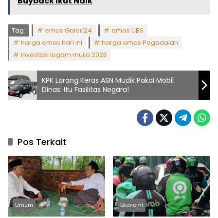
Buyback Ikut Naik
Tag:
emas Galeri24
emas UBS
harga emas hari ini
harga emas Pegadaian
investasi logam mulia 2026
KPK Larang Keras ASN Mudik Pakai Mobil
Dinas: Itu Fasilitas Negara!
Pos Terkait
Umum
Ekonomi