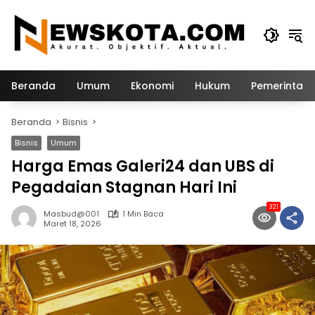
Langsung
ke
konten
Beranda
Umum
Ekonomi
Hukum
Pemerintah
Beranda
Bisnis
Bisnis
Umum
Harga Emas Galeri24 dan UBS di
Pegadaian Stagnan Hari Ini
321
Masbud@001
1 Min Baca
Maret 18, 2026