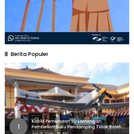
Berita Populer
Kabid Pembinaan SD Lamongan:
1
Pembelian Buku Pendamping Tidak Boleh
Dipaksakan
Juni 18, 2026
440