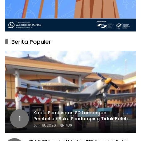
Berita Populer
Kabid Pembinaan SD Lamongan:
1
Pembelian Buku Pendamping Tidak Boleh
Dipaksakan
Juni 18, 2026
439