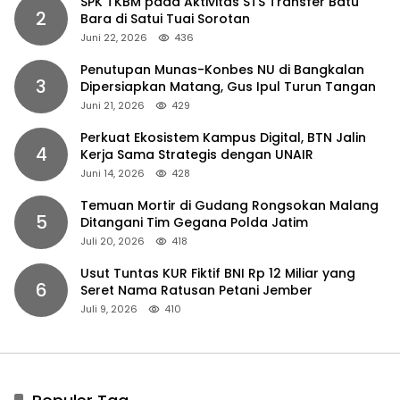
SPK TKBM pada Aktivitas STS Transfer Batu
2
Bara di Satui Tuai Sorotan
Juni 22, 2026
436
Penutupan Munas-Konbes NU di Bangkalan
3
Dipersiapkan Matang, Gus Ipul Turun Tangan
Juni 21, 2026
429
Perkuat Ekosistem Kampus Digital, BTN Jalin
4
Kerja Sama Strategis dengan UNAIR
Juni 14, 2026
428
Temuan Mortir di Gudang Rongsokan Malang
5
Ditangani Tim Gegana Polda Jatim
Juli 20, 2026
418
Usut Tuntas KUR Fiktif BNI Rp 12 Miliar yang
6
Seret Nama Ratusan Petani Jember
Juli 9, 2026
410