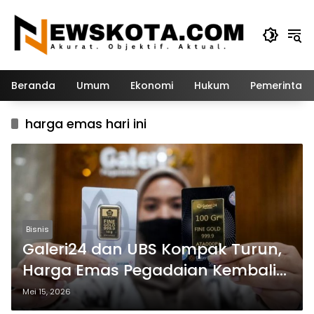
Langsung
ke
konten
Beranda
Umum
Ekonomi
Hukum
Pemerintah
harga emas hari ini
Bisnis
Galeri24 dan UBS Kompak Turun,
Harga Emas Pegadaian Kembali
Melemah
Mei 15, 2026