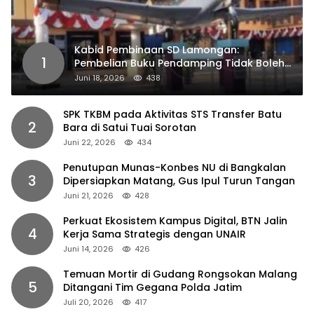
Kabid Pembinaan SD Lamongan:
1
Pembelian Buku Pendamping Tidak Boleh
Dipaksakan
Juni 18, 2026
438
SPK TKBM pada Aktivitas STS Transfer Batu
2
Bara di Satui Tuai Sorotan
Juni 22, 2026
434
Penutupan Munas-Konbes NU di Bangkalan
3
Dipersiapkan Matang, Gus Ipul Turun Tangan
Juni 21, 2026
428
Perkuat Ekosistem Kampus Digital, BTN Jalin
4
Kerja Sama Strategis dengan UNAIR
Juni 14, 2026
426
Temuan Mortir di Gudang Rongsokan Malang
5
Ditangani Tim Gegana Polda Jatim
Juli 20, 2026
417