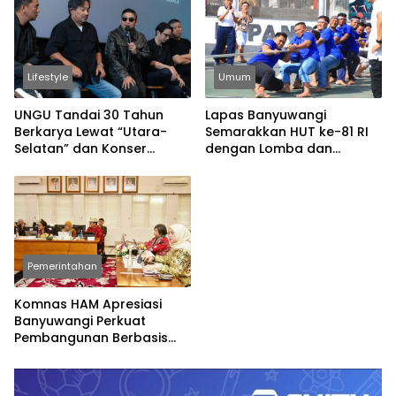
Lifestyle
Umum
UNGU Tandai 30 Tahun
Lapas Banyuwangi
Berkarya Lewat “Utara-
Semarakkan HUT ke-81 RI
Selatan” dan Konser
dengan Lomba dan
Spesial
Permainan Tradisional
Pemerintahan
Komnas HAM Apresiasi
Banyuwangi Perkuat
Pembangunan Berbasis
Hak Asasi Manusia