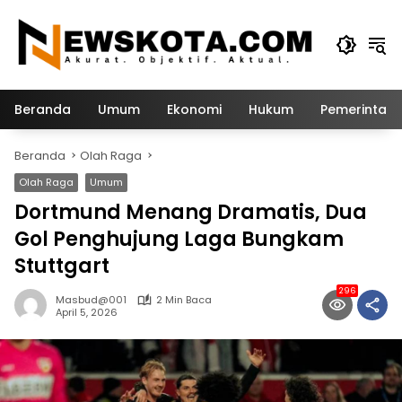
Langsung
ke
konten
Beranda
Umum
Ekonomi
Hukum
Pemerintah
Beranda
Olah Raga
Olah Raga
Umum
Dortmund Menang Dramatis, Dua
Gol Penghujung Laga Bungkam
Stuttgart
296
Masbud@001
2 Min Baca
April 5, 2026