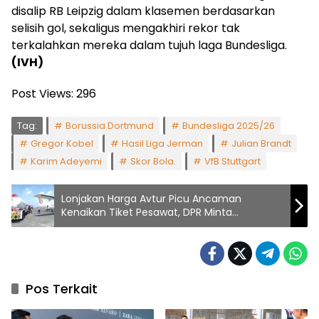
disalip RB Leipzig dalam klasemen berdasarkan
selisih gol, sekaligus mengakhiri rekor tak
terkalahkan mereka dalam tujuh laga Bundesliga.
(IVH)
Post Views:
296
Tag:
Borussia Dortmund
Bundesliga 2025/26
Gregor Kobel
Hasil Liga Jerman
Julian Brandt
Karim Adeyemi
Skor Bola.
VfB Stuttgart
Lonjakan Harga Avtur Picu Ancaman
Kenaikan Tiket Pesawat, DPR Minta
Pemerintah Bertindak
Pos Terkait