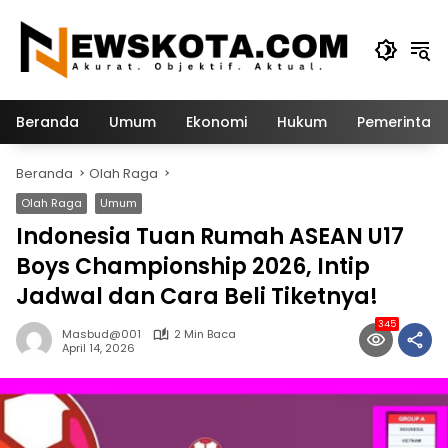
Langsung
ke
konten
Beranda
Umum
Ekonomi
Hukum
Pemerintah
Beranda
Olah Raga
Olah Raga
Umum
Indonesia Tuan Rumah ASEAN U17
Boys Championship 2026, Intip
Jadwal dan Cara Beli Tiketnya!
345
Masbud@001
2 Min Baca
April 14, 2026