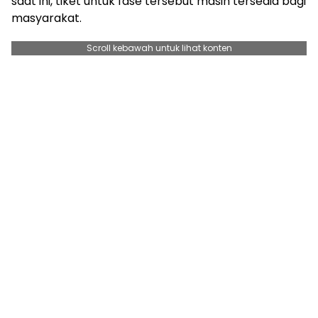
saat ini, tiket untuk fase tersebut masih tersedia bagi
masyarakat.
Scroll kebawah untuk lihat konten