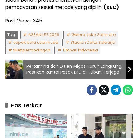
pembayaran sesuai metode yang dipilih.
(KEC)
Post Views:
345
Tag:
ASEAN U17 2026
Gelora Joko Samudro
sepak bola usia muda
Stadion Delta Sidoarjo
tiket pertandingan
Timnas Indonesia
Pertamina dan Ditjen Migas Turun Langsung,
Pastikan Rantai Pasok LPG di Tuban Terjaga
Pos Terkait