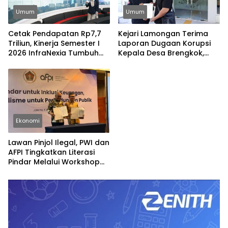
Umum
Umum
Cetak Pendapatan Rp7,7
Kejari Lamongan Terima
Triliun, Kinerja Semester I
Laporan Dugaan Korupsi
2026 InfraNexia Tumbuh
Kepala Desa Brengkok,
Positif dan Perkuat Daya
Pelapor Harap
Saing Industri Digital
Ditindaklanjuti Secara
Profesional
Ekonomi
Lawan Pinjol Ilegal, PWI dan
AFPI Tingkatkan Literasi
Pindar Melalui Workshop
Jurnalistik