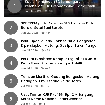
Kabid Pembinaan SD Lamongan:
1
Pembelian Buku Pendamping Tidak Boleh
Dipaksakan
Juni 18, 2026
438
SPK TKBM pada Aktivitas STS Transfer Batu
2
Bara di Satui Tuai Sorotan
Juni 22, 2026
434
Penutupan Munas-Konbes NU di Bangkalan
3
Dipersiapkan Matang, Gus Ipul Turun Tangan
Juni 21, 2026
428
Perkuat Ekosistem Kampus Digital, BTN Jalin
4
Kerja Sama Strategis dengan UNAIR
Juni 14, 2026
426
Temuan Mortir di Gudang Rongsokan Malang
5
Ditangani Tim Gegana Polda Jatim
Juli 20, 2026
417
Usut Tuntas KUR Fiktif BNI Rp 12 Miliar yang
6
Seret Nama Ratusan Petani Jember
Juli 9, 2026
408