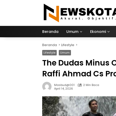
Langsung
ke
konten
Beranda
Umum
Ekonomi
Beranda
Lifestyle
Lifestyle
Umum
The Dudas Minus O
Raffi Ahmad Cs Pr
Masbud@001
2 Min Baca
April 14, 2026