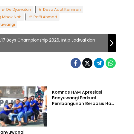
De Djawatan
Desa Adat Kemiren
g Mbok Nah
Raffi Ahmad
yuwangi
17 Boys Championship 2026, Intip Jadwal dan
Pemerintahan
Komnas HAM Apresiasi
Banyuwangi Perkuat
Pembangunan Berbasis Hak
Asasi Manusia
Banyuwangi