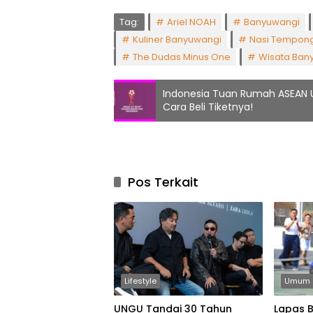
Tag:
Ariel NOAH
Banyuwangi
Kuliner Banyuwangi
Nasi Tempon
The Dudas Minus One
Wisata Ban
Indonesia Tuan Rumah ASEAN U
Cara Beli Tiketnya!
Pos Terkait
Lifestyle
Umum
UNGU Tandai 30 Tahun
Lapas 