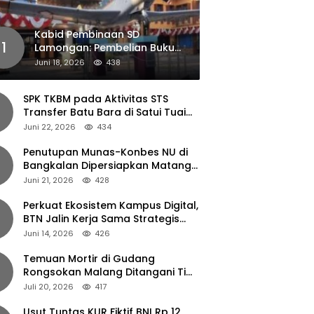
Kabid Pembinaan SD
1
Lamongan: Pembelian Buku
Pendamping Tidak Boleh
Juni 18, 2026
438
Dipaksakan
SPK TKBM pada Aktivitas STS
Transfer Batu Bara di Satui Tuai
Sorotan
Juni 22, 2026
434
Penutupan Munas-Konbes NU di
Bangkalan Dipersiapkan Matang,
Gus Ipul Turun Tangan
Juni 21, 2026
428
Perkuat Ekosistem Kampus Digital,
BTN Jalin Kerja Sama Strategis
dengan UNAIR
Juni 14, 2026
426
Temuan Mortir di Gudang
Rongsokan Malang Ditangani Tim
Gegana Polda Jatim
Juli 20, 2026
417
Usut Tuntas KUR Fiktif BNI Rp 12