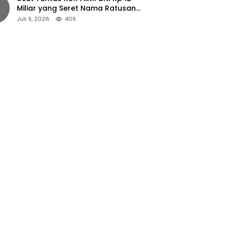
Miliar yang Seret Nama Ratusan
Petani Jember
Juli 9, 2026
409