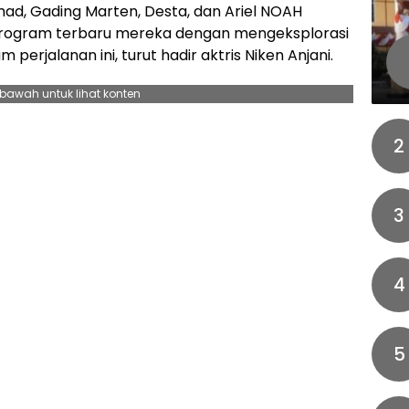
ad, Gading Marten, Desta, dan Ariel NOAH
 program terbaru mereka dengan mengeksplorasi
perjalanan ini, turut hadir aktris Niken Anjani.
ebawah untuk lihat konten
2
3
4
5