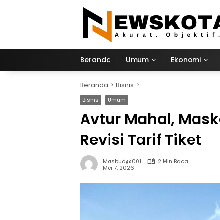
Langsung
ke
konten
Beranda
Umum
Ekonomi
Beranda
Bisnis
Bisnis
Umum
Avtur Mahal, Mask
Revisi Tarif Tiket
Masbud@001
2 Min Baca
Mei 7, 2026