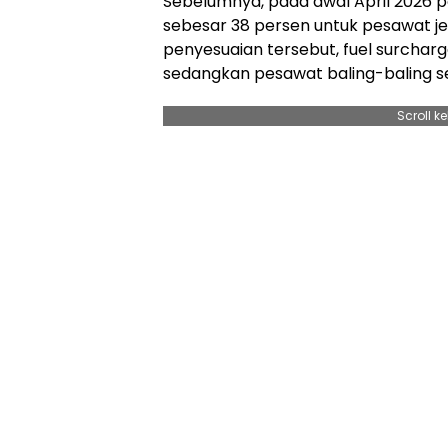
Sebelumnya, pada awal April 2026 
sebesar 38 persen untuk pesawat je
penyesuaian tersebut, fuel surcharg
sedangkan pesawat baling-baling s
Scroll k