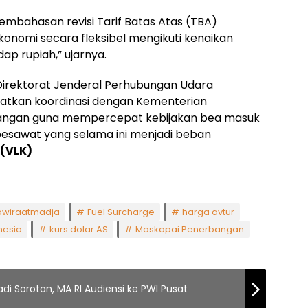
mbahasan revisi Tarif Batas Atas (TBA)
onomi secara fleksibel mengikuti kenaikan
ap rupiah,” ujarnya.
Direktorat Jenderal Perhubungan Udara
tkan koordinasi dengan Kementerian
uangan guna mempercepat kebijakan bea masuk
pesawat yang selama ini menjadi beban
(VLK)
awiraatmadja
Fuel Surcharge
harga avtur
nesia
kurs dolar AS
Maskapai Penerbangan
di Sorotan, MA RI Audiensi ke PWI Pusat