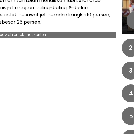
pemerintah telah menaikkan fuel surcharge
nis jet maupun baling-baling. Sebelum
e untuk pesawat jet berada di angka 10 persen,
ebesar 25 persen.
ebawah untuk lihat konten
2
3
4
5