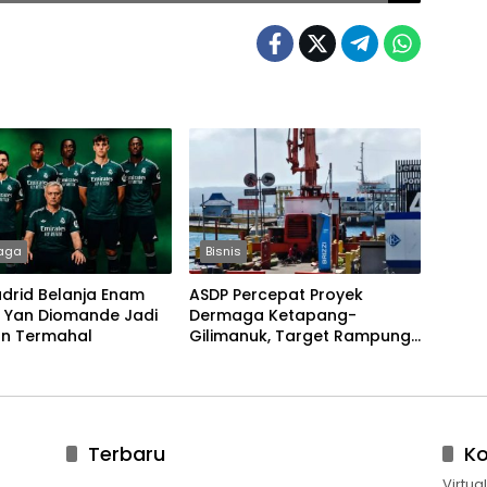
aga
Bisnis
drid Belanja Enam
ASDP Percepat Proyek
, Yan Diomande Jadi
Dermaga Ketapang-
an Termahal
Gilimanuk, Target Rampung
Jelang Nataru dan Lebaran
Terbaru
K
Virtua