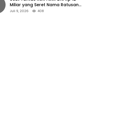
Miliar yang Seret Nama Ratusan
Petani Jember
Juli 9, 2026
408