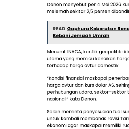
Denon menyebut per 4 Mei 2026 kurs
melemah sekitar 2,5 persen dibanding
READ
Gaphura Keberatan Renca
Bebani Jemaah Umrah
Menurut INACA, konflik geopolitik d
utama yang memicu kenaikan harga
terhadap harga avtur domestik.
“Kondisi finansial maskapai pener
harga avtur dan kurs dolar AS, seh
perhubungan udara, sektor-sektor 
nasional,” kata Denon.
Selain meminta penyesuaian fuel s
untuk kembali membahas revisi Tar
ekonomi agar maskapai memiliki ruan