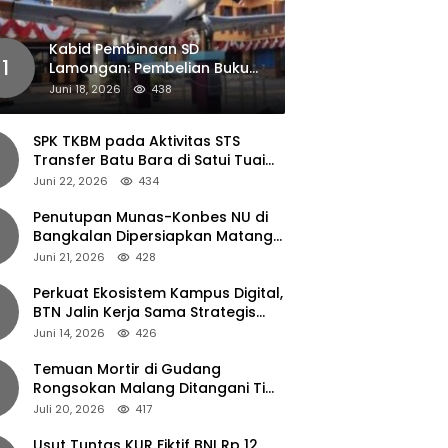
Kabid Pembinaan SD
1
Lamongan: Pembelian Buku
Pendamping Tidak Boleh
Juni 18, 2026
438
Dipaksakan
SPK TKBM pada Aktivitas STS
Transfer Batu Bara di Satui Tuai
Sorotan
Juni 22, 2026
434
Penutupan Munas-Konbes NU di
Bangkalan Dipersiapkan Matang,
Gus Ipul Turun Tangan
Juni 21, 2026
428
Perkuat Ekosistem Kampus Digital,
BTN Jalin Kerja Sama Strategis
dengan UNAIR
Juni 14, 2026
426
Temuan Mortir di Gudang
Rongsokan Malang Ditangani Tim
Gegana Polda Jatim
Juli 20, 2026
417
Usut Tuntas KUR Fiktif BNI Rp 12