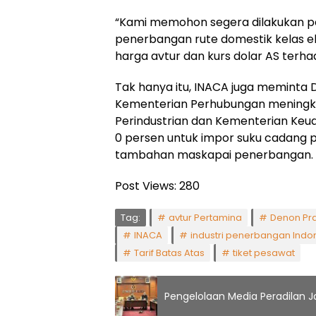
“Kami memohon segera dilakukan pe
penerbangan rute domestik kelas ek
harga avtur dan kurs dolar AS terhad
Tak hanya itu, INACA juga meminta 
Kementerian Perhubungan meningka
Perindustrian dan Kementerian Ke
0 persen untuk impor suku cadang 
tambahan maskapai penerbangan.
Post Views:
280
Tag:
avtur Pertamina
Denon Pr
INACA
industri penerbangan Indo
Tarif Batas Atas
tiket pesawat
Pengelolaan Media Peradilan Ja