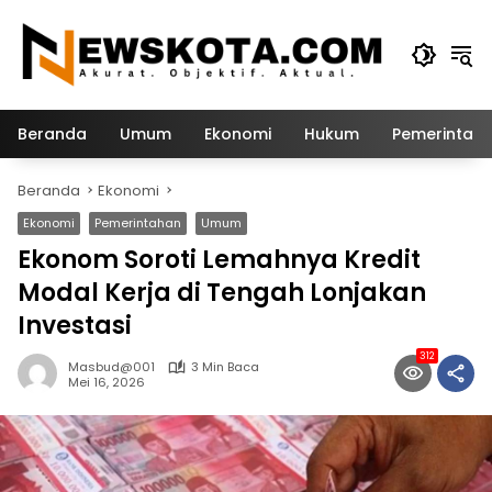
Langsung
ke
konten
Beranda
Umum
Ekonomi
Hukum
Pemerintah
Beranda
Ekonomi
Ekonomi
Pemerintahan
Umum
Ekonom Soroti Lemahnya Kredit
Modal Kerja di Tengah Lonjakan
Investasi
312
Masbud@001
3 Min Baca
Mei 16, 2026