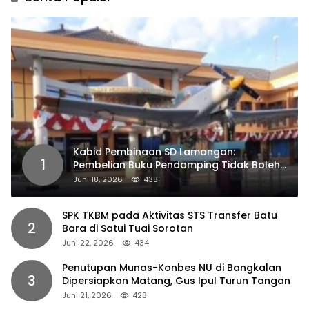
Kabid Pembinaan SD Lamongan:
1
Pembelian Buku Pendamping Tidak Boleh
Dipaksakan
Juni 18, 2026
438
SPK TKBM pada Aktivitas STS Transfer Batu
2
Bara di Satui Tuai Sorotan
Juni 22, 2026
434
Penutupan Munas-Konbes NU di Bangkalan
3
Dipersiapkan Matang, Gus Ipul Turun Tangan
Juni 21, 2026
428