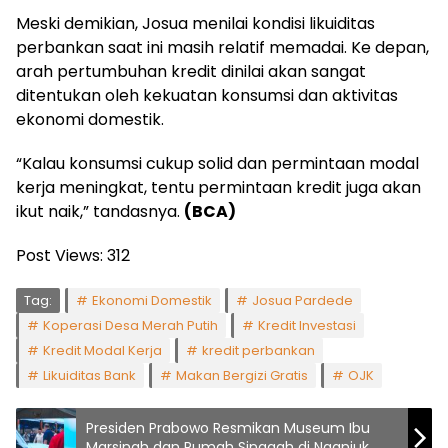
Meski demikian, Josua menilai kondisi likuiditas
perbankan saat ini masih relatif memadai. Ke depan,
arah pertumbuhan kredit dinilai akan sangat
ditentukan oleh kekuatan konsumsi dan aktivitas
ekonomi domestik.
“Kalau konsumsi cukup solid dan permintaan modal
kerja meningkat, tentu permintaan kredit juga akan
ikut naik,” tandasnya.
(BCA)
Post Views:
312
Tag:
Ekonomi Domestik
Josua Pardede
Koperasi Desa Merah Putih
Kredit Investasi
Kredit Modal Kerja
kredit perbankan
Likuiditas Bank
Makan Bergizi Gratis
OJK
Presiden Prabowo Resmikan Museum Ibu
Marsinah dan Rumah Singgah di Nganjuk