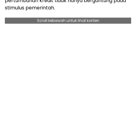
pertumbuhan kredit tidak hanya bergantung pada
stimulus pemerintah.
Scroll kebawah untuk lihat konten