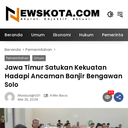
Langsung
ke
konten
Beranda
Umum
Ekonomi
Hukum
Pemerintah
Beranda
Pemerintahan
Pemerintahan
Umum
Jawa Timur Satukan Kekuatan
Hadapi Ancaman Banjir Bengawan
Solo
225
Masbud@001
4 Min Baca
Mei 25, 2026