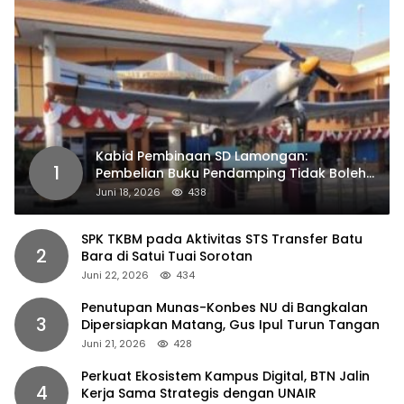
Kabid Pembinaan SD Lamongan:
1
Pembelian Buku Pendamping Tidak Boleh
Dipaksakan
Juni 18, 2026
438
SPK TKBM pada Aktivitas STS Transfer Batu
2
Bara di Satui Tuai Sorotan
Juni 22, 2026
434
Penutupan Munas-Konbes NU di Bangkalan
3
Dipersiapkan Matang, Gus Ipul Turun Tangan
Juni 21, 2026
428
Perkuat Ekosistem Kampus Digital, BTN Jalin
4
Kerja Sama Strategis dengan UNAIR