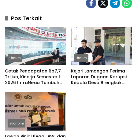
Pos Terkait
Umum
Umum
Cetak Pendapatan Rp7,7
Kejari Lamongan Terima
Triliun, Kinerja Semester I
Laporan Dugaan Korupsi
2026 InfraNexia Tumbuh
Kepala Desa Brengkok,
Positif dan Perkuat Daya
Pelapor Harap
Saing Industri Digital
Ditindaklanjuti Secara
Profesional
Ekonomi
Lawan Pinjol Ilegal, PWI dan