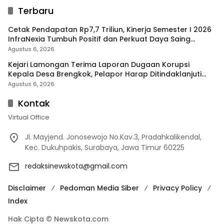
Terbaru
Cetak Pendapatan Rp7,7 Triliun, Kinerja Semester I 2026
InfraNexia Tumbuh Positif dan Perkuat Daya Saing
Industri Digital
Agustus 6, 2026
Kejari Lamongan Terima Laporan Dugaan Korupsi
Kepala Desa Brengkok, Pelapor Harap Ditindaklanjuti
Secara Profesional
Agustus 6, 2026
Kontak
Virtual Office
Jl. Mayjend. Jonosewojo No.Kav.3, Pradahkalikendal,
Kec. Dukuhpakis, Surabaya, Jawa Timur 60225
redaksinewskota@gmail.com
Disclaimer
Pedoman Media Siber
Privacy Policy
Index
Hak Cipta © Newskota.com