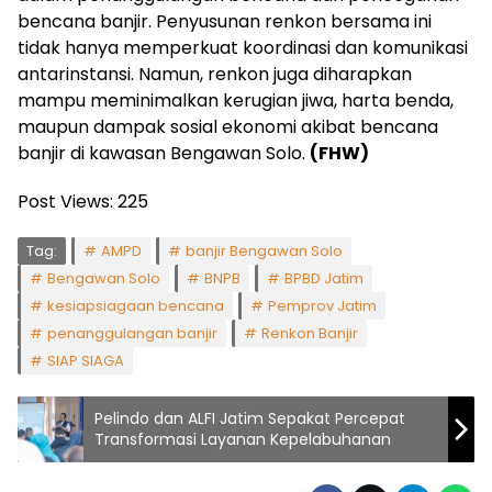
bencana banjir. Penyusunan renkon bersama ini
tidak hanya memperkuat koordinasi dan komunikasi
antarinstansi. Namun, renkon juga diharapkan
mampu meminimalkan kerugian jiwa, harta benda,
maupun dampak sosial ekonomi akibat bencana
banjir di kawasan Bengawan Solo.
(FHW)
Post Views:
225
Tag:
AMPD
banjir Bengawan Solo
Bengawan Solo
BNPB
BPBD Jatim
kesiapsiagaan bencana
Pemprov Jatim
penanggulangan banjir
Renkon Banjir
SIAP SIAGA
Pelindo dan ALFI Jatim Sepakat Percepat
Transformasi Layanan Kepelabuhanan