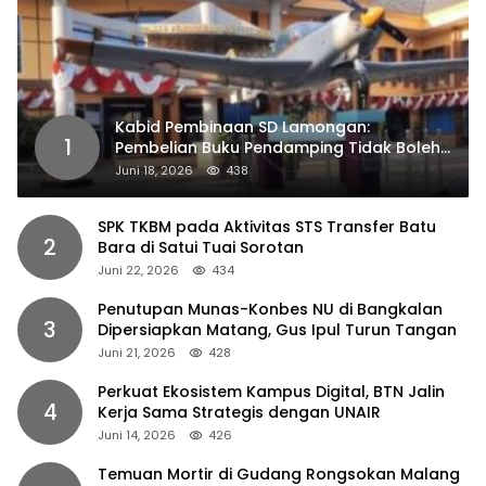
Kabid Pembinaan SD Lamongan:
1
Pembelian Buku Pendamping Tidak Boleh
Dipaksakan
Juni 18, 2026
438
SPK TKBM pada Aktivitas STS Transfer Batu
2
Bara di Satui Tuai Sorotan
Juni 22, 2026
434
Penutupan Munas-Konbes NU di Bangkalan
3
Dipersiapkan Matang, Gus Ipul Turun Tangan
Juni 21, 2026
428
Perkuat Ekosistem Kampus Digital, BTN Jalin
4
Kerja Sama Strategis dengan UNAIR
Juni 14, 2026
426
Temuan Mortir di Gudang Rongsokan Malang