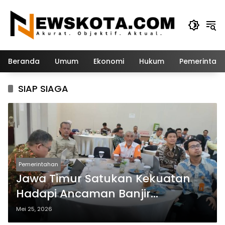
Langsung
ke
konten
Beranda
Umum
Ekonomi
Hukum
Pemerintah
SIAP SIAGA
Pemerintahan
Jawa Timur Satukan Kekuatan
Hadapi Ancaman Banjir
Bengawan Solo
Mei 25, 2026