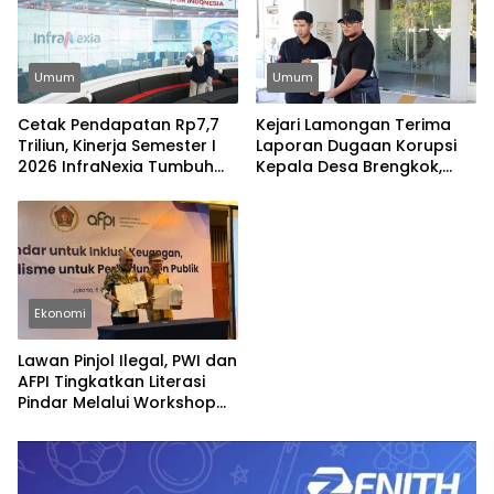
Umum
Umum
Cetak Pendapatan Rp7,7
Kejari Lamongan Terima
Triliun, Kinerja Semester I
Laporan Dugaan Korupsi
2026 InfraNexia Tumbuh
Kepala Desa Brengkok,
Positif dan Perkuat Daya
Pelapor Harap
Saing Industri Digital
Ditindaklanjuti Secara
Profesional
Ekonomi
Lawan Pinjol Ilegal, PWI dan
AFPI Tingkatkan Literasi
Pindar Melalui Workshop
Jurnalistik