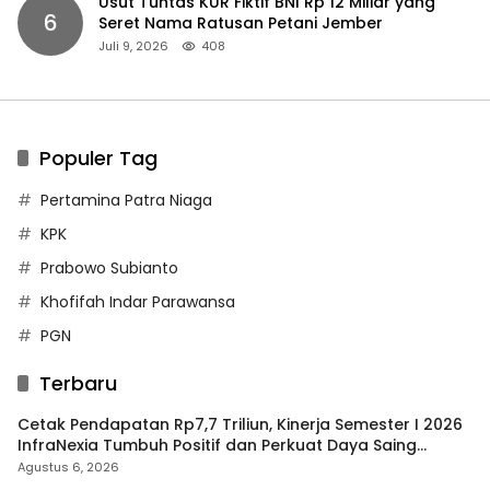
Usut Tuntas KUR Fiktif BNI Rp 12 Miliar yang
6
Seret Nama Ratusan Petani Jember
Juli 9, 2026
408
Populer Tag
Pertamina Patra Niaga
KPK
Prabowo Subianto
Khofifah Indar Parawansa
PGN
Terbaru
Cetak Pendapatan Rp7,7 Triliun, Kinerja Semester I 2026
InfraNexia Tumbuh Positif dan Perkuat Daya Saing
Industri Digital
Agustus 6, 2026