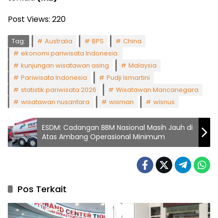
Post Views:
220
Tag:
Australia
BPS
China
ekonomi pariwisata Indonesia.
kunjungan wisatawan asing
Malaysia
Pariwisata Indonesia
Pudji Ismartini
statistik pariwisata 2026
Wisatawan Mancanegara
wisatawan nusantara
wisman
wisnus
ESDM: Cadangan BBM Nasional Masih Jauh di
Atas Ambang Operasional Minimum
Pos Terkait