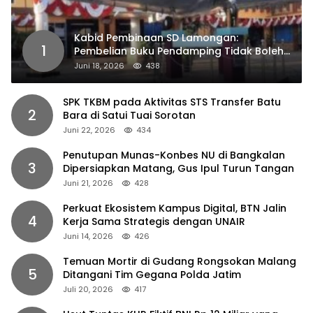
Kabid Pembinaan SD Lamongan:
1
Pembelian Buku Pendamping Tidak Boleh
Dipaksakan
Juni 18, 2026
438
SPK TKBM pada Aktivitas STS Transfer Batu
2
Bara di Satui Tuai Sorotan
Juni 22, 2026
434
Penutupan Munas-Konbes NU di Bangkalan
3
Dipersiapkan Matang, Gus Ipul Turun Tangan
Juni 21, 2026
428
Perkuat Ekosistem Kampus Digital, BTN Jalin
4
Kerja Sama Strategis dengan UNAIR
Juni 14, 2026
426
Temuan Mortir di Gudang Rongsokan Malang
5
Ditangani Tim Gegana Polda Jatim
Juli 20, 2026
417