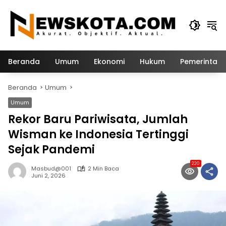
Langsung
ke
konten
Beranda
Umum
Ekonomi
Hukum
Pemerintah
Beranda
Umum
Umum
Rekor Baru Pariwisata, Jumlah
Wisman ke Indonesia Tertinggi
Sejak Pandemi
220
Masbud@001
2 Min Baca
Juni 2, 2026